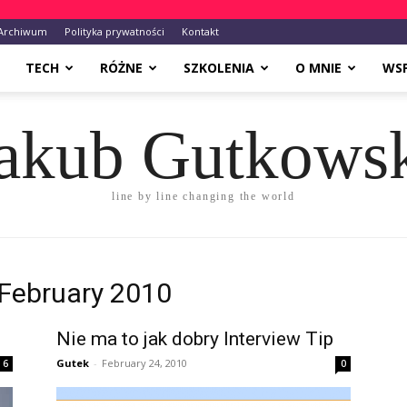
Archiwum
Polityka prywatności
Kontakt
TECH
RÓŻNE
SZKOLENIA
O MNIE
WS
akub Gutkows
line by line changing the world
February 2010
Nie ma to jak dobry Interview Tip
Gutek
-
February 24, 2010
6
0