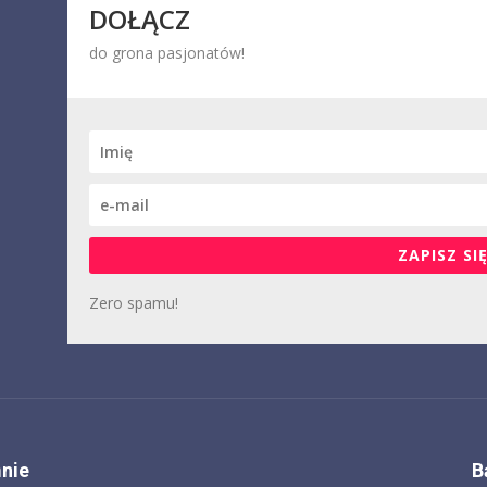
DOŁĄCZ
do grona pasjonatów!
ZAPISZ SIĘ
Zero spamu!
nie
B