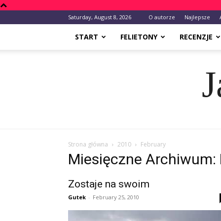
Saturday, August 8, 2026
O autorze
Najlepsze
START
FELIETONY
RECENZJE
J
Strona główna
2010
February
Miesięczne Archiwum: 
Zostaje na swoim
Gutek
-
February 25, 2010