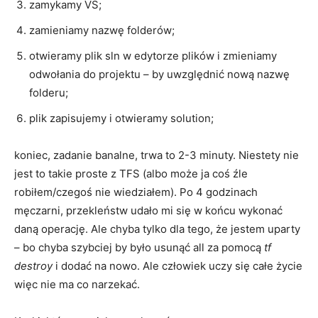
zamykamy VS;
zamieniamy nazwę folderów;
otwieramy plik sln w edytorze plików i zmieniamy
odwołania do projektu – by uwzględnić nową nazwę
folderu;
plik zapisujemy i otwieramy solution;
koniec, zadanie banalne, trwa to 2-3 minuty. Niestety nie
jest to takie proste z TFS (albo może ja coś źle
robiłem/czegoś nie wiedziałem). Po 4 godzinach
męczarni, przekleństw udało mi się w końcu wykonać
daną operację. Ale chyba tylko dla tego, że jestem uparty
– bo chyba szybciej by było usunąć all za pomocą
tf
destroy
i dodać na nowo. Ale człowiek uczy się całe życie
więc nie ma co narzekać.