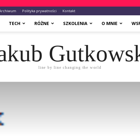
Archiwum
Polityka prywatności
Kontakt
TECH
RÓŻNE
SZKOLENIA
O MNIE
WS
akub Gutkows
line by line changing the world