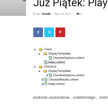
Już Piątek: Pla
Przez
Gutek
-
April 14, 2011
0
podczas czyszczenia… codziennego…
noto