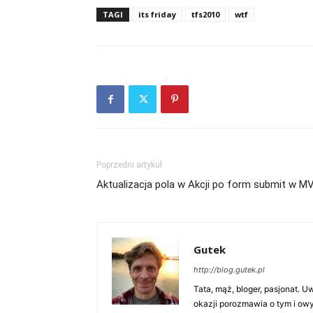
TAGI
its friday
tfs2010
wtf
Poprzedni artykuł
Aktualizacja pola w Akcji po form submit w M
Gutek
http://blog.gutek.pl
Tata, mąż, bloger, pasjonat. 
okazji porozmawia o tym i owy