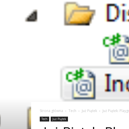
Strona główna
Tech
Już Piątek
Już Piątek: Play
Tech
Już Piątek