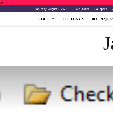
Saturday, August 8, 2026
O autorze
Najlepsze
START
FELIETONY
RECENZJE
J