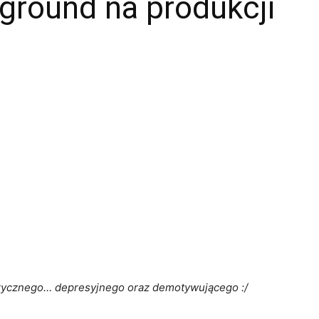
yground na produkcji
rycznego
… depresyjnego oraz demotywującego :/