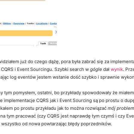
widziałem już do czego dążę, pora była zabrać się za implement
o CQRS i Event Sourcingu. Szybki search w
gógle
dał
wynik
. Prz
iadając log eventów jestem wstanie dość szybko i sprawnie wyko
ny tym pomysłem, ostatni, bo przykłady spowodowały że miałem 
ie implementacje CQRS jak i Event Sourcing są po prostu o dupę
ukałem po prostu przykładu jak to można rozwiązać
mój proble
e na tym pracować (czy CQRS jest naprawdę tym czymś i czy Eve
ć wszystko od nowa powtarzając błędy poprzedników.