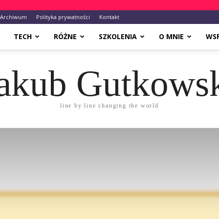
Archiwum
Polityka prywatności
Kontakt
TECH
RÓŻNE
SZKOLENIA
O MNIE
WS
akub Gutkows
line by line changing the world