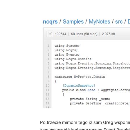
Po trzecie mimom tego iż sam Greg wspomn
zamiast zrobić logiczną nazwę Event Provide