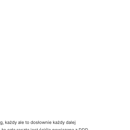
 każdy ale to dosłownie każdy dalej
 że cała reszta jest ściśle powiązana z DDD