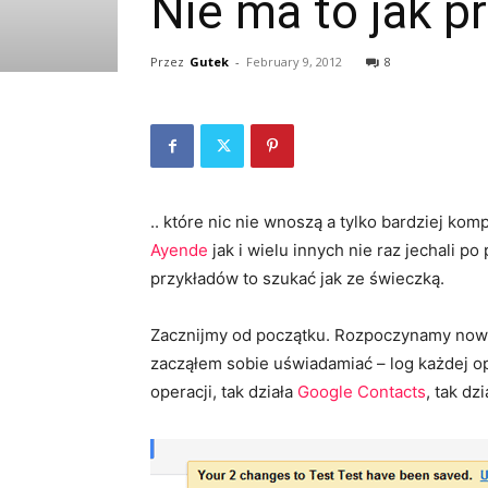
Nie ma to jak p
Przez
Gutek
-
February 9, 2012
8
.. które nic nie wnoszą a tylko bardziej ko
Ayende
jak i wielu innych nie raz jechali p
przykładów to szukać jak ze świeczką.
Zacznijmy od początku. Rozpoczynamy nowy p
zacząłem sobie uświadamiać – log każdej op
operacji, tak działa
Google Contacts
, tak dz