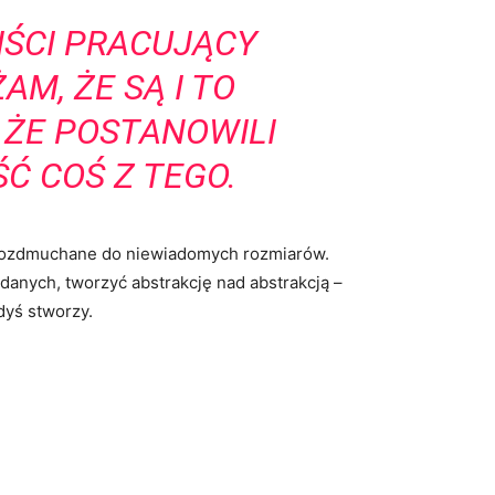
IŚCI PRACUJĄCY
AM, ŻE SĄ I TO
, ŻE POSTANOWILI
ŚĆ COŚ Z TEGO.
 rozdmuchane do niewiadomych rozmiarów.
danych, tworzyć abstrakcję nad abstrakcją –
dyś stworzy.