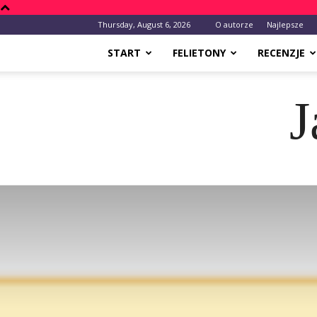
Thursday, August 6, 2026
O autorze
Najlepsze
START
FELIETONY
RECENZJE
J