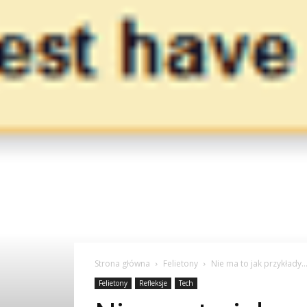
Strona główna
Felietony
Nie ma to jak przykłady
Felietony
Refleksje
Tech