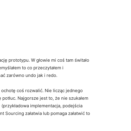
ację prototypu. W głowie mi coś tam świtało
emyślałem to co przeczytałem i
nać zarówno undo jak i redo.
ochotę coś rozwalić. Nie licząc jednego
 potłuc. Najgorsze jest to, że nie szukałem
m
(przykładowa implementacja, podejścia
nt Sourcing załatwia lub pomaga załatwić to