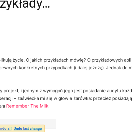
rzykłady…
mplikują życie. O jakich przykładach mówię? O przykładowych apl
o pewnych konkretnych przypadkach (i dalej jeżdżą). Jednak do 
rojekt, i jednym z wymagań jego jest posiadanie audytu każde
eracji – zaświeciła mi się w głowie żarówka: przecież posiadaj
iała
Remember The Milk
.