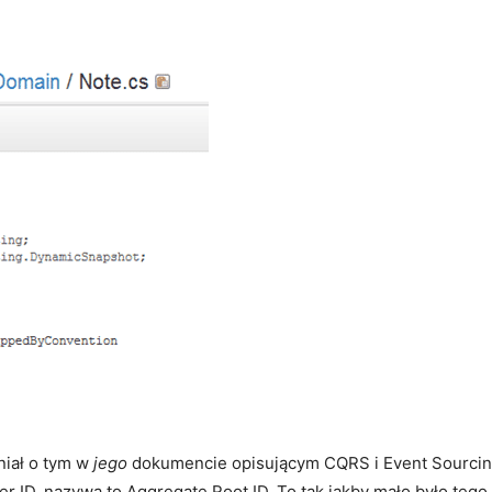
iał o tym w
jego
dokumencie opisującym CQRS i Event Sourcing,
r ID, nazywa to Aggregate Root ID. To tak jakby mało było tego,