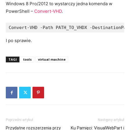
Windows 8 Pro/2012 to wystarczy jedna komenda w
PowerShell –
Convert-VHD
.
Convert-VHD -Path PATH_TO_VHDX -DestinationPat
I po sprawie.
TAGI
tools
virtual machine
Poprzedni artykuł
Następny artykuł
Przydatne rozszerzenia przy
Ku Pamięci: VisualWebPart i