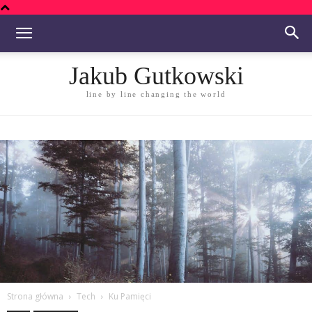
Jakub Gutkowski
line by line changing the world
Strona główna
Tech
Ku Pamięci