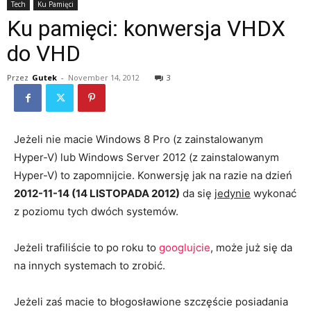
Tech
Ku Pamięci
Ku pamięci: konwersja VHDX
do VHD
Przez
Gutek
-
November 14, 2012
3
Jeżeli nie macie Windows 8 Pro (z zainstalowanym
Hyper-V) lub Windows Server 2012 (z zainstalowanym
Hyper-V) to zapomnijcie. Konwersję jak na razie na dzień
2012-11-14 (14 LISTOPADA 2012)
da się
jedynie
wykonać
z poziomu tych dwóch systemów.
Jeżeli trafiliście to po roku to
googlujcie
, może już się da
na innych systemach to zrobić.
Jeżeli zaś macie to błogosławione szczęście posiadania