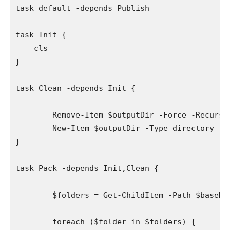
task default -depends Publish

task Init {

    cls

}

task Clean -depends Init {

	Remove-Item $outputDir -Force -Recurse -ErrorAction SilentlyContinue

	New-Item $outputDir -Type directory | Out-Null

}

task Pack -depends Init,Clean {

	$folders = Get-ChildItem -Path $baseDir | where {$_.PSIsContainer } | where {$_ -notmatch $exclude }

	foreach ($folder in $folders) {
