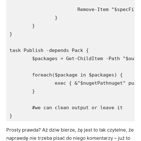
			Remove-Item "$specFile" -Force -ErrorAction SilentlyContinue

		}

	}

}

task Publish -depends Pack {

	$packages = Get-ChildItem -Path "$outputDir*.*" -Include *.nupkg

	foreach($package in $packages) {

		exec { &"$nugetPathnuget" push "$($package.FullName)" -s $nugetServer "$apiKey" }

	}

	#we can clean output or leave it

}
Prosty prawda? Aż dziw bierze, żę jest to tak czytelne, że
naprawdę nie trzeba pisać do niego komentarzy – już to