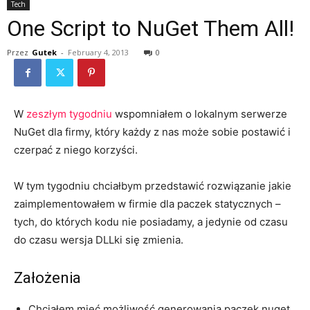
Tech
One Script to NuGet Them All!
Przez
Gutek
-
February 4, 2013
0
W
zeszłym tygodniu
wspomniałem o lokalnym serwerze
NuGet dla firmy, który każdy z nas może sobie postawić i
czerpać z niego korzyści.
W tym tygodniu chciałbym przedstawić rozwiązanie jakie
zaimplementowałem w firmie dla paczek statycznych –
tych, do których kodu nie posiadamy, a jedynie od czasu
do czasu wersja DLLki się zmienia.
Założenia
Chciałem mieć możliwość generowania paczek nuget