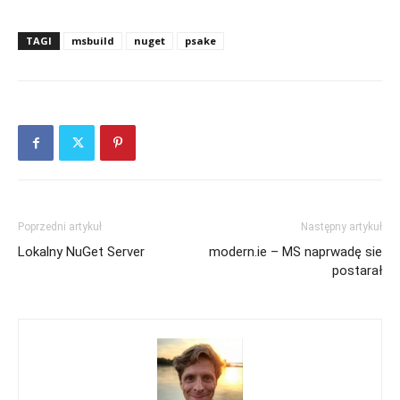
TAGI
msbuild
nuget
psake
Poprzedni artykuł
Następny artykuł
Lokalny NuGet Server
modern.ie – MS naprwadę sie
postarał