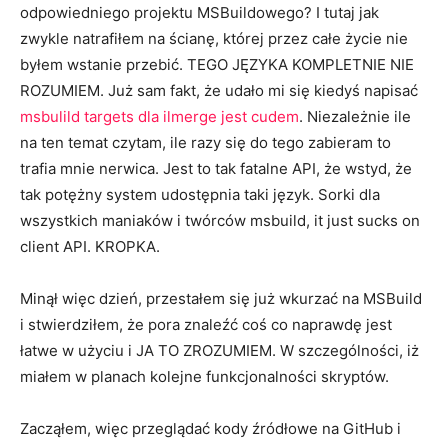
odpowiedniego projektu MSBuildowego? I tutaj jak
zwykle natrafiłem na ścianę, której przez całe życie nie
byłem wstanie przebić. TEGO JĘZYKA KOMPLETNIE NIE
ROZUMIEM. Już sam fakt, że udało mi się kiedyś napisać
msbulild targets dla ilmerge jest cudem
. Niezależnie ile
na ten temat czytam, ile razy się do tego zabieram to
trafia mnie nerwica. Jest to tak fatalne API, że wstyd, że
tak potężny system udostępnia taki język. Sorki dla
wszystkich maniaków i twórców msbuild, it just sucks on
client API. KROPKA.
Minął więc dzień, przestałem się już wkurzać na MSBuild
i stwierdziłem, że pora znaleźć coś co naprawdę jest
łatwe w użyciu i JA TO ZROZUMIEM. W szczególności, iż
miałem w planach kolejne funkcjonalności skryptów.
Zacząłem, więc przeglądać kody źródłowe na GitHub i