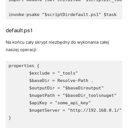
invoke-psake "$scriptDirdefault.ps1" $task
default.ps1
Na końcu cały skrypt niezbędny do wykonania całej
naszej operacji:
properties {

	$exclude = "_tools"

	$baseDir = Resolve-Path .

	$outputDir = "$baseDiroutput"

	$nugetPath = "$baseDir_toolsnuget"

	$apiKey = "some_api_key"

	$nugetServer = "http://192.168.0.1/"

}
