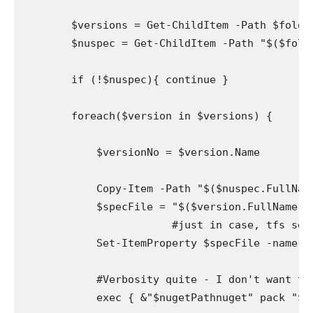
        $versions = Get-ChildItem -Path $folde
        $nuspec = Get-ChildItem -Path "$($folde
        if (!$nuspec){ continue }

        foreach($version in $versions) {

            $versionNo = $version.Name

            Copy-Item -Path "$($nuspec.FullNam
            $specFile = "$($version.FullName)$(
			#just in case, tfs set's file to readonly

            Set-ItemProperty $specFile -name Is
            #Verbosity quite - I don't want to
            exec { &"$nugetPathnuget" pack "$s