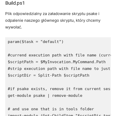
Build.ps1
Plik odpowiedzialny za załadowanie skryptu psake i
odpalenie naszego głównego skryptu, który chcemy
wywołać.
param($task = "default")

#currend execution path with file name (current
$scriptPath = $MyInvocation.MyCommand.Path

#strip execution path with file name to just a 
$scriptDir = Split-Path $scriptPath

#if psake exists, remove it from current sessio
get-module psake | remove-module

# and use one that is in tools folder

import-module (Get-ChildItem "$scriptDir_tools