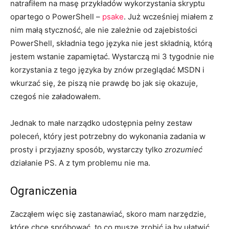
natrafiłem na masę przykładów wykorzystania skryptu
opartego o PowerShell –
psake
. Już wcześniej miałem z
nim małą styczność, ale nie zależnie od zajebistości
PowerShell, składnia tego języka nie jest składnią, którą
jestem wstanie zapamiętać. Wystarczą mi 3 tygodnie nie
korzystania z tego języka by znów przeglądać MSDN i
wkurzać się, że piszą nie prawdę bo jak się okazuje,
czegoś nie załadowałem.
Jednak to małe narządko udostępnia pełny zestaw
poleceń, który jest potrzebny do wykonania zadania w
prosty i przyjazny sposób, wystarczy tylko
zrozumieć
działanie PS. A z tym problemu nie ma.
Ograniczenia
Zacząłem więc się zastanawiać, skoro mam narzędzie,
które chcę spróbować, to co muszę zrobić ja by ułatwić