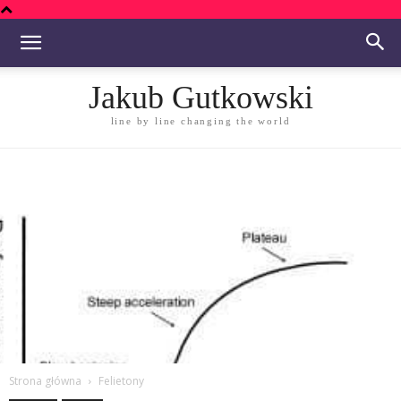
Jakub Gutkowski
line by line changing the world
Strona główna
Felietony