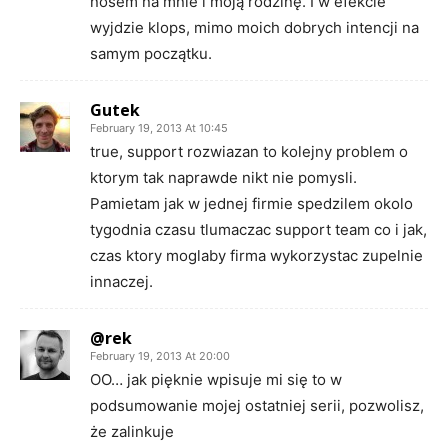
nosem na mnie i moją rodzinę. I w efekcie
wyjdzie klops, mimo moich dobrych intencji na
samym początku.
Gutek
February 19, 2013 At 10:45
true, support rozwiazan to kolejny problem o
ktorym tak naprawde nikt nie pomysli.
Pamietam jak w jednej firmie spedzilem okolo
tygodnia czasu tlumaczac support team co i jak,
czas ktory moglaby firma wykorzystac zupelnie
innaczej.
@rek
February 19, 2013 At 20:00
OO… jak pięknie wpisuje mi się to w
podsumowanie mojej ostatniej serii, pozwolisz,
że zalinkuje