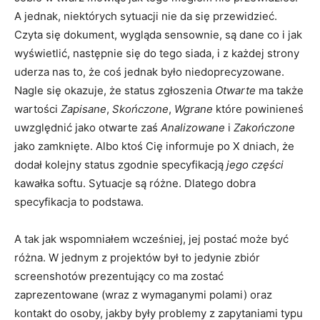
A jednak, niektórych sytuacji nie da się przewidzieć.
Czyta się dokument, wygląda sensownie, są dane co i jak
wyświetlić, następnie się do tego siada, i z każdej strony
uderza nas to, że coś jednak było niedoprecyzowane.
Nagle się okazuje, że status zgłoszenia
Otwarte
ma także
wartości
Zapisane
,
Skończone
,
Wgrane
które powinieneś
uwzględnić jako otwarte zaś
Analizowane
i
Zakończone
jako zamknięte. Albo ktoś Cię informuje po X dniach, że
dodał kolejny status zgodnie specyfikacją
jego części
kawałka softu. Sytuacje są różne. Dlatego dobra
specyfikacja to podstawa.
A tak jak wspomniałem wcześniej, jej postać może być
różna. W jednym z projektów był to jedynie zbiór
screenshotów prezentujący co ma zostać
zaprezentowane (wraz z wymaganymi polami) oraz
kontakt do osoby, jakby były problemy z zapytaniami typu