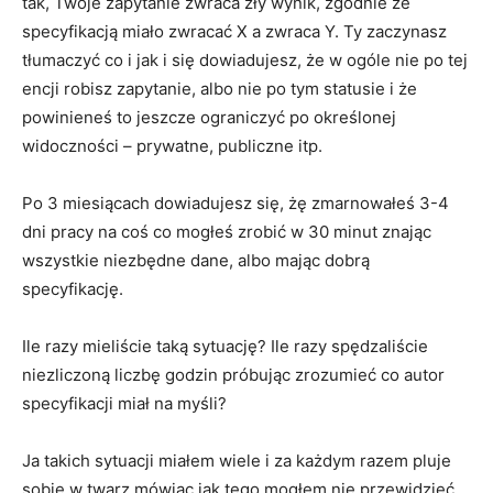
tak, Twoje zapytanie zwraca zły wynik, zgodnie ze
specyfikacją miało zwracać X a zwraca Y. Ty zaczynasz
tłumaczyć co i jak i się dowiadujesz, że w ogóle nie po tej
encji robisz zapytanie, albo nie po tym statusie i że
powinieneś to jeszcze ograniczyć po określonej
widoczności – prywatne, publiczne itp.
Po 3 miesiącach dowiadujesz się, żę zmarnowałeś 3-4
dni pracy na coś co mogłeś zrobić w 30 minut znając
wszystkie niezbędne dane, albo mając dobrą
specyfikację.
Ile razy mieliście taką sytuację? Ile razy spędzaliście
niezliczoną liczbę godzin próbując zrozumieć co autor
specyfikacji miał na myśli?
Ja takich sytuacji miałem wiele i za każdym razem pluje
sobie w twarz mówiąc jak tego mogłem nie przewidzieć.