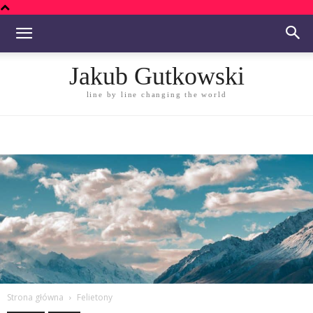
Jakub Gutkowski
line by line changing the world
Strona główna
Felietony