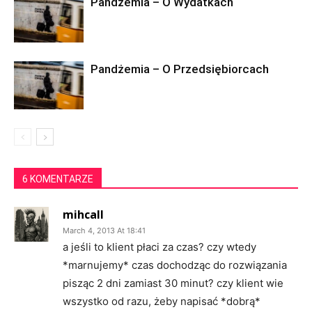
Pandżemia – O Wydatkach
Pandżemia – O Przedsiębiorcach
6 KOMENTARZE
mihcall
March 4, 2013 At 18:41
a jeśli to klient płaci za czas? czy wtedy
*marnujemy* czas dochodząc do rozwiązania
pisząc 2 dni zamiast 30 minut? czy klient wie
wszystko od razu, żeby napisać *dobrą*