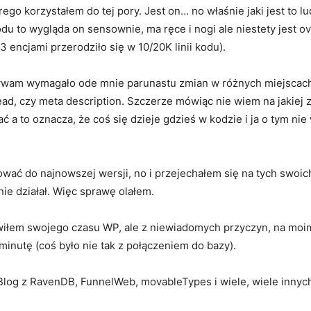
ego korzystałem do tej pory. Jest on… no właśnie jaki jest to lu
kodu to wygląda on sensownie, ma ręce i nogi ale niestety jest 
 encjami przerodziło się w 10/20K linii kodu).
żywam wymagało ode mnie parunastu zmian w różnych miejscach.
ead, czy meta description. Szczerze mówiąc nie wiem na jakiej z
tać a to oznacza, że coś się dzieje gdzieś w kodzie i ja o tym ni
ać do najnowszej wersji, no i przejechałem się na tych swoich 
nie działał. Więc sprawę olałem.
wiłem swojego czasu WP, ale z niewiadomych przyczyn, na moim
minutę (coś było nie tak z połączeniem do bazy).
nBlog z RavenDB, FunnelWeb, movableTypes i wiele, wiele innych