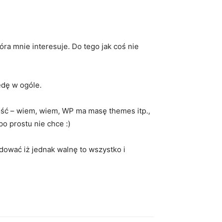
ra mnie interesuje. Do tego jak coś nie
ędę w ogóle.
ność – wiem, wiem, WP ma masę themes itp.,
o prostu nie chce :)
dować iż jednak walnę to wszystko i