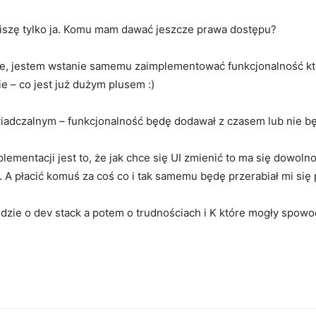
piszę tylko ja. Komu mam dawać jeszcze prawa dostępu?
je, jestem wstanie samemu zaimplementować funkcjonalność któ
ie – co jest już dużym plusem :)
iadczalnym – funkcjonalność będę dodawał z czasem lub nie b
mentacji jest to, że jak chce się UI zmienić to ma się dowol
 A płacić komuś za coś co i tak samemu będę przerabiał mi się p
dzie o dev stack a potem o trudnościach i K które mogły spowo