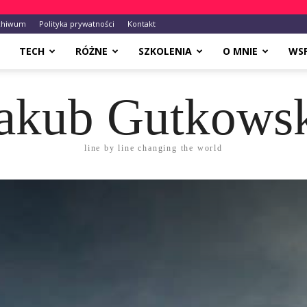
chiwum
Polityka prywatności
Kontakt
TECH
RÓŻNE
SZKOLENIA
O MNIE
WS
akub Gutkows
line by line changing the world