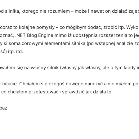
d silnika, którego nie rozumiem – może i nawet on działać zajeb
oraz to kolejne pomysły – co mógłbym dodać, zrobić itp. Wykorz
poznać, .NET Blog Engine mimo iż udostępnia rozszerzenia to j
 kilkoma corowymi elementami silnika (po wstępnej analizie 
) itp. itd.
łem się na własny silnik (własny jak własny, ale o tym kiedy in
 czytacie. Chciałem się czegoś nowego nauczyć a nie miałem po
co chciałem przetestować i sprawdzić jak działa to:
baz