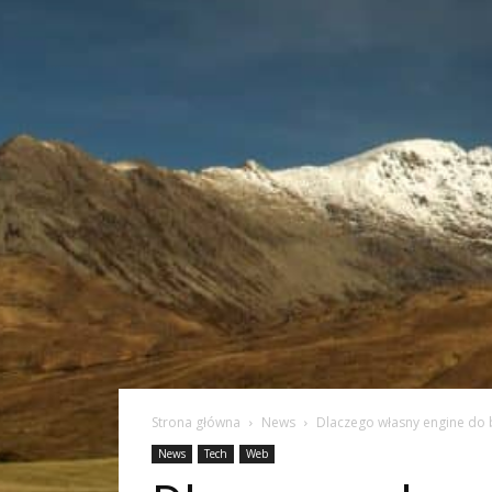
Strona główna
News
Dlaczego własny engine do 
News
Tech
Web