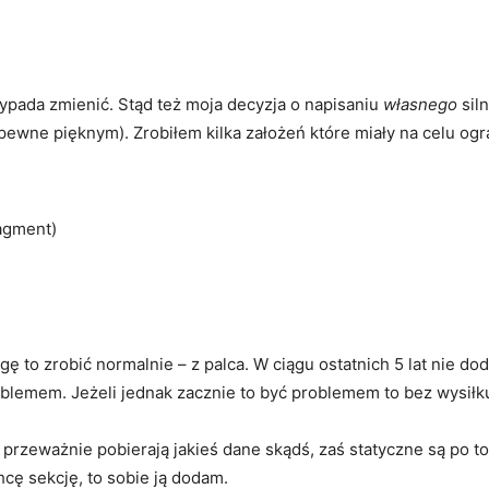
wypada zmienić. Stąd też moja decyzja o napisaniu
własnego
siln
pewne pięknym). Zrobiłem kilka założeń które miały na celu og
agment)
 to zrobić normalnie – z palca. W ciągu ostatnich 5 lat nie do
blemem. Jeżeli jednak zacznie to być problemem to bez wysiłku
przeważnie pobierają jakieś dane skądś, zaś statyczne są po to 
cę sekcję, to sobie ją dodam.