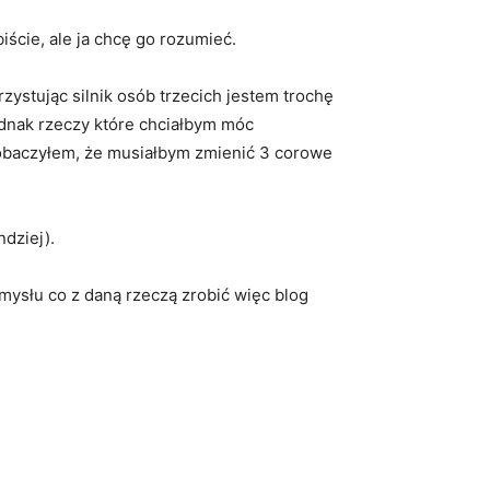
iście, ale ja chcę go rozumieć.
ystując silnik osób trzecich jestem trochę
ednak rzeczy które chciałbym móc
zobaczyłem, że musiałbym zmienić 3 corowe
dziej).
mysłu co z daną rzeczą zrobić więc blog