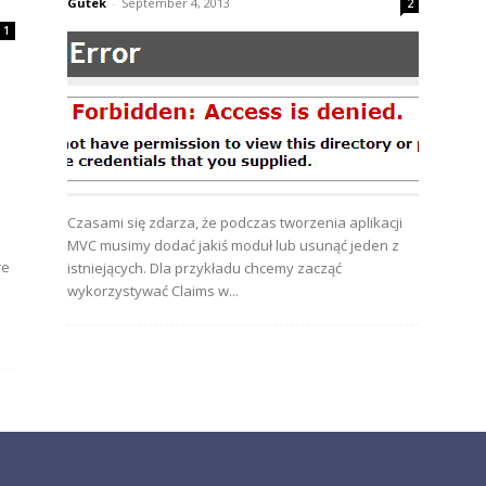
Gutek
-
September 4, 2013
2
1
Czasami się zdarza, że podczas tworzenia aplikacji
MVC musimy dodać jakiś moduł lub usunąć jeden z
re
istniejących. Dla przykładu chcemy zacząć
wykorzystywać Claims w...