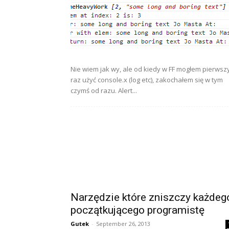
Nie wiem jak wy, ale od kiedy w FF mogłem pierwsz
raz użyć console.x (log etc), zakochałem się w tym
czymś od razu. Alert...
Narzędzie które zniszczy każdeg
początkującego programistę
Gutek
-
September 26, 2013