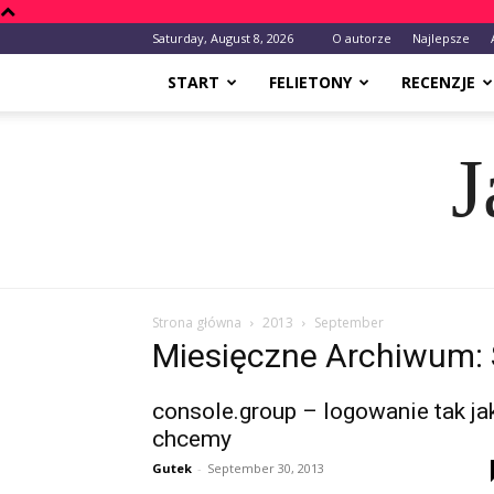
Saturday, August 8, 2026
O autorze
Najlepsze
START
FELIETONY
RECENZJE
J
Strona główna
2013
September
Miesięczne Archiwum:
console.group – logowanie tak ja
chcemy
Gutek
-
September 30, 2013