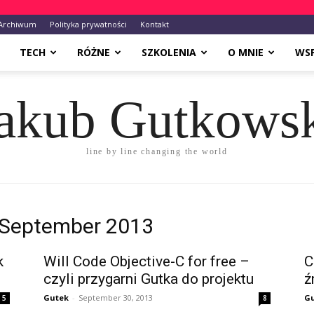
Archiwum
Polityka prywatności
Kontakt
TECH
RÓŻNE
SZKOLENIA
O MNIE
WS
akub Gutkows
line by line changing the world
 September 2013
k
Will Code Objective-C for free –
C
czyli przygarni Gutka do projektu
ź
Gutek
-
September 30, 2013
G
5
8