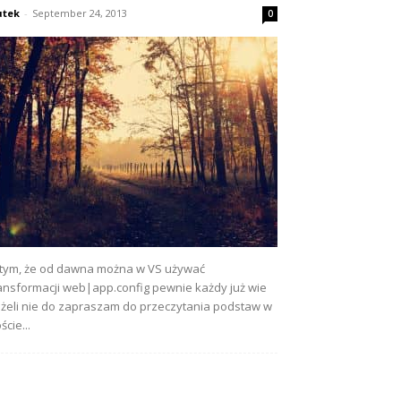
utek
-
September 24, 2013
0
tym, że od dawna można w VS używać
ansformacji web|app.config pewnie każdy już wie
eżeli nie do zapraszam do przeczytania podstaw w
ście...