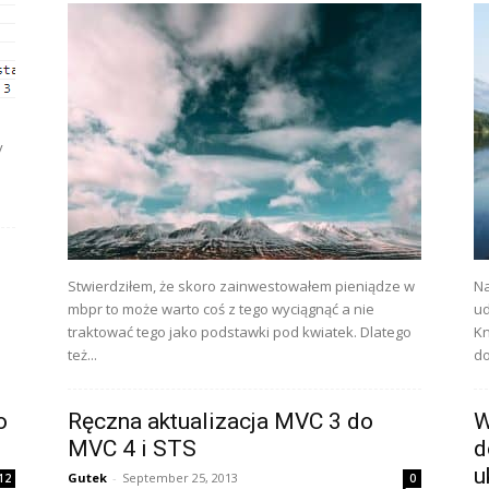
y
Stwierdziłem, że skoro zainwestowałem pieniądze w
Na
mbpr to może warto coś z tego wyciągnąć a nie
ud
traktować tego jako podstawki pod kwiatek. Dlatego
Kn
też...
do
o
Ręczna aktualizacja MVC 3 do
W
MVC 4 i STS
d
u
Gutek
-
September 25, 2013
12
0