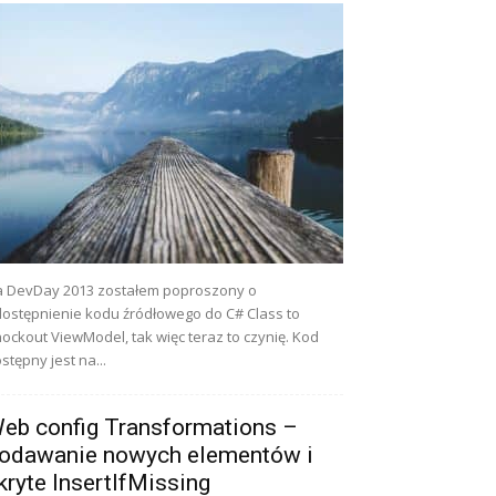
 DevDay 2013 zostałem poproszony o
ostępnienie kodu źródłowego do C# Class to
ockout ViewModel, tak więc teraz to czynię. Kod
stępny jest na...
eb config Transformations –
odawanie nowych elementów i
kryte InsertIfMissing