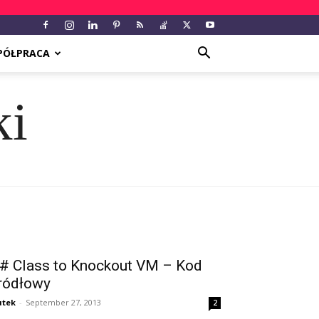
PÓŁPRACA
ki
# Class to Knockout VM – Kod
ródłowy
utek
-
September 27, 2013
2