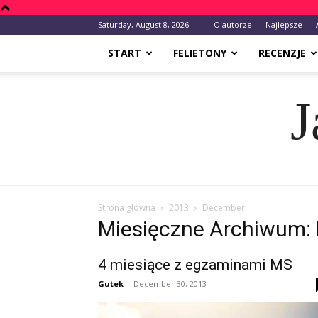
Saturday, August 8, 2026
O autorze
Najlepsze
START
FELIETONY
RECENZJE
J
Strona główna
2013
December
Miesięczne Archiwum:
4 miesiące z egzaminami MS
Gutek
-
December 30, 2013