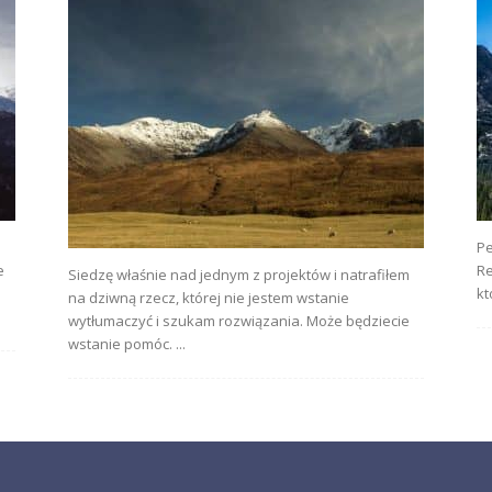
Pe
e
Re
Siedzę właśnie nad jednym z projektów i natrafiłem
kt
na dziwną rzecz, której nie jestem wstanie
wytłumaczyć i szukam rozwiązania. Może będziecie
wstanie pomóc. ...