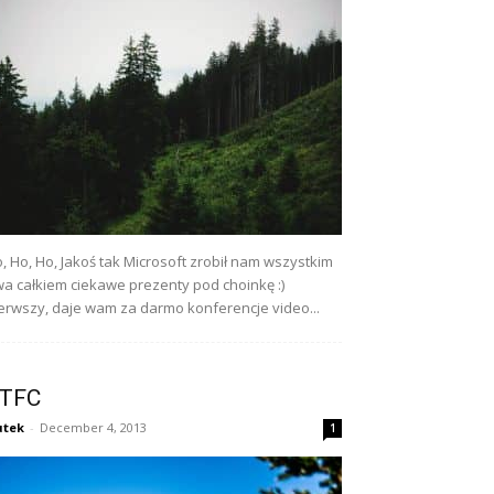
, Ho, Ho, Jakoś tak Microsoft zrobił nam wszystkim
a całkiem ciekawe prezenty pod choinkę :)
erwszy, daje wam za darmo konferencje video...
TFC
utek
-
December 4, 2013
1