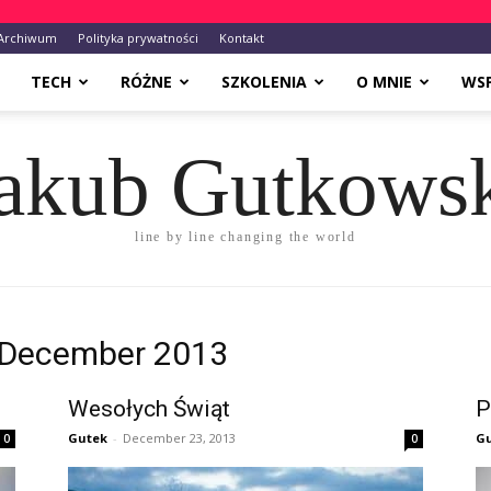
Archiwum
Polityka prywatności
Kontakt
TECH
RÓŻNE
SZKOLENIA
O MNIE
WS
akub Gutkows
line by line changing the world
 December 2013
Wesołych Świąt
P
Gutek
-
December 23, 2013
G
0
0