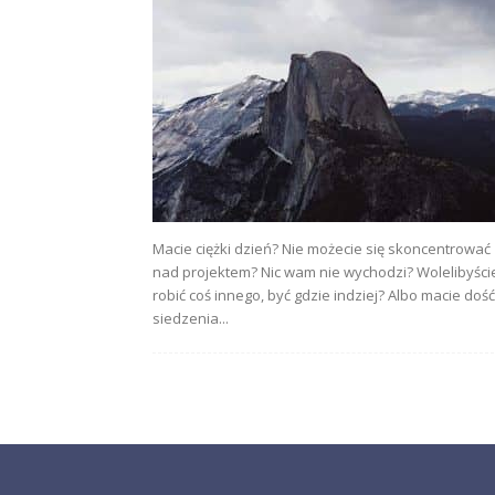
Macie ciężki dzień? Nie możecie się skoncentrować
nad projektem? Nic wam nie wychodzi? Wolelibyści
robić coś innego, być gdzie indziej? Albo macie dość
siedzenia...