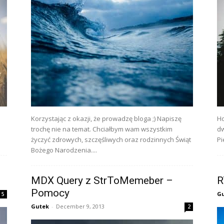
Korzystając z okazji, że prowadzę bloga ;) Napiszę
Ho
trochę nie na temat. Chciałbym wam wszystkim
dw
życzyć zdrowych, szczęśliwych oraz rodzinnych Świąt
Pi
Bożego Narodzenia....
MDX Query z StrToMemeber –
R
Pomocy
G
5
Gutek
-
December 9, 2013
2