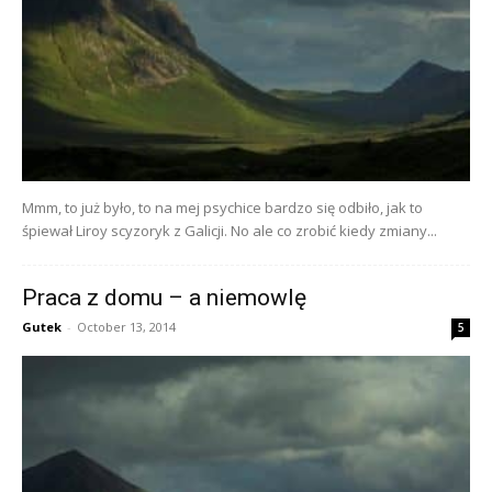
Mmm, to już było, to na mej psychice bardzo się odbiło, jak to
śpiewał Liroy scyzoryk z Galicji. No ale co zrobić kiedy zmiany...
Praca z domu – a niemowlę
Gutek
-
October 13, 2014
5