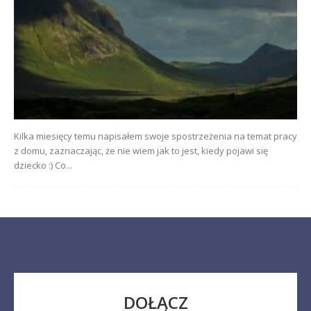
Kilka miesięcy temu napisałem swoje spostrzeżenia na temat pracy
z domu, zaznaczając, że nie wiem jak to jest, kiedy pojawi się
dziecko :) Co...
DOŁĄCZ