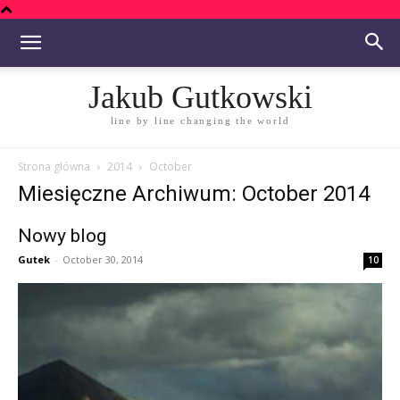
Jakub Gutkowski
line by line changing the world
Strona główna
2014
October
Miesięczne Archiwum: October 2014
Nowy blog
Gutek
-
October 30, 2014
10