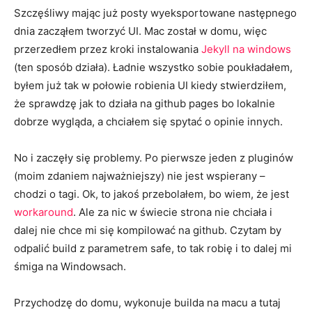
Szczęśliwy mając już posty wyeksportowane następnego
dnia zacząłem tworzyć UI. Mac został w domu, więc
przerzedłem przez kroki instalowania
Jekyll na windows
(ten sposób działa). Ładnie wszystko sobie poukładałem,
byłem już tak w połowie robienia UI kiedy stwierdziłem,
że sprawdzę jak to działa na github pages bo lokalnie
dobrze wygląda, a chciałem się spytać o opinie innych.
No i zaczęły się problemy. Po pierwsze jeden z pluginów
(moim zdaniem najważniejszy) nie jest wspierany –
chodzi o tagi. Ok, to jakoś przebolałem, bo wiem, że jest
workaround
. Ale za nic w świecie strona nie chciała i
dalej nie chce mi się kompilować na github. Czytam by
odpalić build z parametrem safe, to tak robię i to dalej mi
śmiga na Windowsach.
Przychodzę do domu, wykonuje builda na macu a tutaj