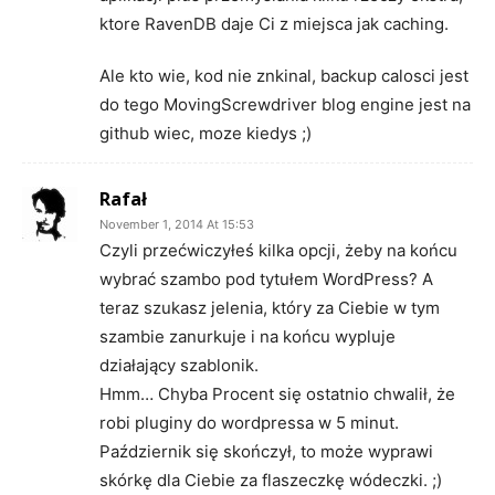
ktore RavenDB daje Ci z miejsca jak caching.
Ale kto wie, kod nie znkinal, backup calosci jest
do tego MovingScrewdriver blog engine jest na
github wiec, moze kiedys ;)
Rafał
November 1, 2014 At 15:53
Czyli przećwiczyłeś kilka opcji, żeby na końcu
wybrać szambo pod tytułem WordPress? A
teraz szukasz jelenia, który za Ciebie w tym
szambie zanurkuje i na końcu wypluje
działający szablonik.
Hmm… Chyba Procent się ostatnio chwalił, że
robi pluginy do wordpressa w 5 minut.
Październik się skończył, to może wyprawi
skórkę dla Ciebie za flaszeczkę wódeczki. ;)