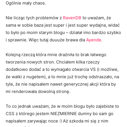
Ogólnie mały chaos.
Nie licząc tych problemów z
RavenDB
to uważam, że
sama w sobie baza jest super i jest super wydajna, widać
to było po moim starym blogu – działał imo bardzo szybko
i sprawnie. Więc tutaj duuuże brawa dla
Ayende
.
Kolejną rzeczą która mnie drażniła to brak łatwego
tworzenia nowych stron. Chciałem kilka rzeczy
dodatkowo dodać a to wymagało otwarcia VS (i możliwe,
że walki z nugetem), a to mnie już trochę odstraszało, na
tyle, że nie napisałem nawet generycznej akcji która by
mi renderowała dowolną stronę.
To co jednak uważam, że w moim blogu było zajebiste to
CSS z którego jestem NIEZMIERNIE dumny bo sam go
napisałem zarywając noce :) Aż szkoda mi się z nim