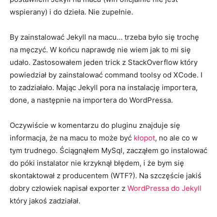
wspierany) i do dzieła. Nie zupełnie.
By zainstalować Jekyll na macu… trzeba było się trochę
na męczyć. W końcu naprawdę nie wiem jak to mi się
udało. Zastosowałem jeden trick z StackOverflow który
powiedział by zainstalować command toolsy od XCode. I
to zadziałało. Mając Jekyll pora na instalację importera,
done, a następnie na importera do WordPressa.
Oczywiście w komentarzu do pluginu znajduje się
informacja, że na macu to może być
kłopot
, no ale co w
tym trudnego. Ściągnąłem MySql, zacząłem go instalować
do póki instalator nie krzyknął błędem, i że bym się
skontaktował z producentem (WTF?). Na szczęście jakiś
dobry człowiek napisał exporter z
WordPressa do Jekyll
który jakoś zadziałał.