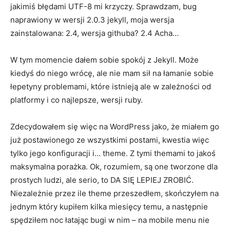
jakimiś błędami UTF-8 mi krzyczy. Sprawdzam, bug
naprawiony w wersji 2.0.3 jekyll, moja wersja
zainstalowana: 2.4, wersja githuba? 2.4 Acha…
W tym momencie dałem sobie spokój z Jekyll. Może
kiedyś do niego wrócę, ale nie mam sił na łamanie sobie
łepetyny problemami, które istnieją ale w zależności od
platformy i co najlepsze, wersji ruby.
Zdecydowałem się więc na WordPress jako, że miałem go
już postawionego ze wszystkimi postami, kwestia więc
tylko jego konfiguracji i… theme. Z tymi themami to jakoś
maksymalna porażka. Ok, rozumiem, są one tworzone dla
prostych ludzi, ale serio, to DA SIĘ LEPIEJ ZROBIĆ.
Niezależnie przez ile theme przeszedłem, skończyłem na
jednym który kupiłem kilka miesięcy temu, a następnie
spędziłem noc łatając bugi w nim – na mobile menu nie