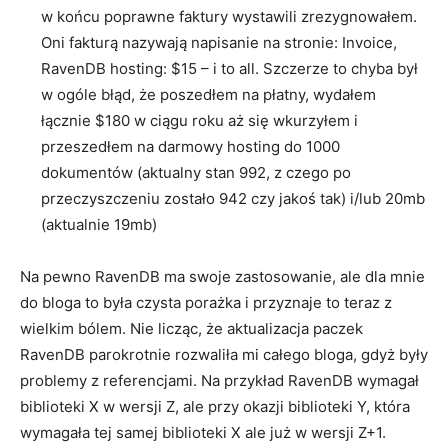
w końcu poprawne faktury wystawili zrezygnowałem.
Oni fakturą nazywają napisanie na stronie: Invoice,
RavenDB hosting: $15 – i to all. Szczerze to chyba był
w ogóle błąd, że poszedłem na płatny, wydałem
łącznie $180 w ciągu roku aż się wkurzyłem i
przeszedłem na darmowy hosting do 1000
dokumentów (aktualny stan 992, z czego po
przeczyszczeniu zostało 942 czy jakoś tak) i/lub 20mb
(aktualnie 19mb)
Na pewno RavenDB ma swoje zastosowanie, ale dla mnie
do bloga to była czysta porażka i przyznaje to teraz z
wielkim bólem. Nie licząc, że aktualizacja paczek
RavenDB parokrotnie rozwaliła mi całego bloga, gdyż były
problemy z referencjami. Na przykład RavenDB wymagał
biblioteki X w wersji Z, ale przy okazji biblioteki Y, która
wymagała tej samej biblioteki X ale już w wersji Z+1.