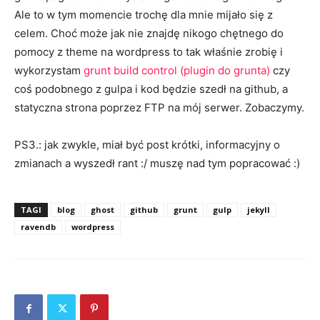
Ale to w tym momencie trochę dla mnie mijało się z
celem. Choć może jak nie znajdę nikogo chętnego do
pomocy z theme na wordpress to tak właśnie zrobię i
wykorzystam
grunt build control (plugin do grunta)
czy
coś podobnego z gulpa i kod będzie szedł na github, a
statyczna strona poprzez FTP na mój serwer. Zobaczymy.
PS3.: jak zwykle, miał być post krótki, informacyjny o
zmianach a wyszedł rant :/ muszę nad tym popracować :)
TAGI
blog
ghost
github
grunt
gulp
jekyll
ravendb
wordpress