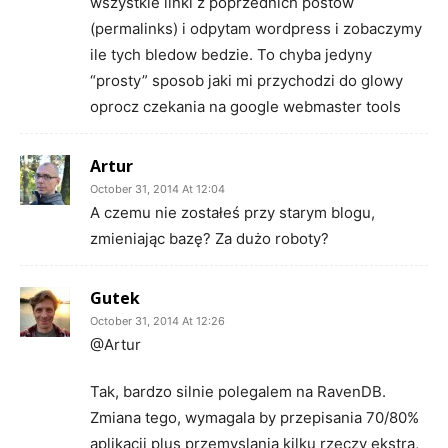
wszystkie linki z poprzednich postow
(permalinks) i odpytam wordpress i zobaczymy
ile tych bledow bedzie. To chyba jedyny
“prosty” sposob jaki mi przychodzi do glowy
oprocz czekania na google webmaster tools
Artur
October 31, 2014 At 12:04
A czemu nie zostałeś przy starym blogu,
zmieniając bazę? Za dużo roboty?
Gutek
October 31, 2014 At 12:26
@Artur
Tak, bardzo silnie polegalem na RavenDB.
Zmiana tego, wymagala by przepisania 70/80%
aplikacji plus przemyslania kilku rzeczy ekstra,