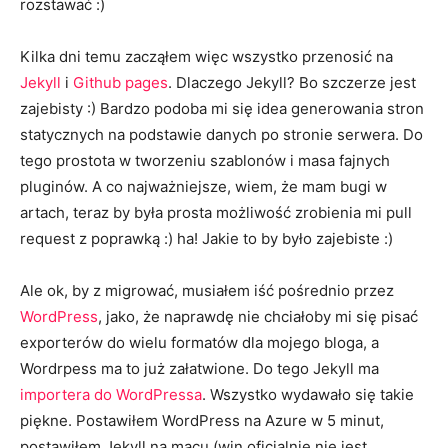
rozstawać :)
Kilka dni temu zacząłem więc wszystko przenosić na
Jekyll
i
Github pages
. Dlaczego Jekyll? Bo szczerze jest
zajebisty :) Bardzo podoba mi się idea generowania stron
statycznych na podstawie danych po stronie serwera. Do
tego prostota w tworzeniu szablonów i masa fajnych
pluginów. A co najważniejsze, wiem, że mam bugi w
artach, teraz by była prosta możliwość zrobienia mi pull
request z poprawką :) ha! Jakie to by było zajebiste :)
Ale ok, by z migrować, musiałem iść pośrednio przez
WordPress
, jako, że naprawdę nie chciałoby mi się pisać
exporterów do wielu formatów dla mojego bloga, a
Wordrpess ma to już załatwione. Do tego Jekyll ma
importera do WordPressa
. Wszystko wydawało się takie
piękne. Postawiłem WordPress na Azure w 5 minut,
postawiłem Jekyll na macu (win oficjalnie nie jest