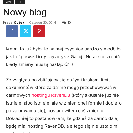
News
Tech
Nowy blog
Przez
Gutek
-
October 30, 2014
10
Mmm, to już było, to na mej psychice bardzo się odbiło,
jak to śpiewał Liroy scyzoryk z Galicji. No ale co zrobić
kiedy zmiany muszą nastąpić? :)
Ze względu na zbliżający się dużymi krokami limit
dokumentów które za darmo mogę przechowywać w
darmowych
hostingu RavenDB
(który aktualnie już nie
istnieje, albo istnieje, ale w zmienionej formie i dopiero
po zalogwaniu się), postanowiłem coś zmienić.
Dokładniej to postanowiłem, że gdzieś za darmo dalej
będę miał hosting RavenDB, ale tego się nie ustało mi