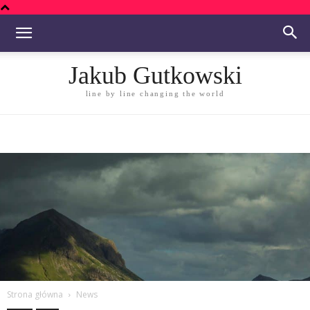
Jakub Gutkowski
line by line changing the world
Strona główna
News