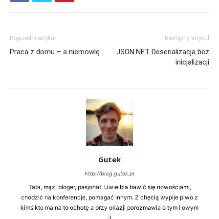
Poprzedni artykuł
Następny artykuł
Praca z domu – a niemowlę
JSON.NET Deserializacja bez
inicjalizacji
Gutek
http://blog.gutek.pl
Tata, mąż, bloger, pasjonat. Uwielbia bawić się nowościami,
chodzić na konferencje, pomagać innym. Z chęcią wypije piwo z
kimś kto ma na to ochotę a przy okazji porozmawia o tym i owym
:)