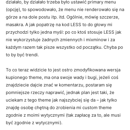
działało, by działało trzeba było ustawić primary menu
(opcję), to spowodowało, że menu nie renderowało się na
górze a na dole postu itp. itd. Ogólnie, mówię szczerze,
masakra. A jak popatrzę na kod LESS to do głowy mi
przychodzi tylko jedna myśl: po co ktoś stosuje LESS jak
nie wykorzystuje żadnych zmiennych i mixminow i za
każdym razem tak pisze wszystko od początku. Chyba po
to by być trendi.
To co teraz widzicie to jest ostro zmodyfikowana wersja
kupionego theme, ma ona swoje wady i bugi, jeżeli coś
znajdziecie dajcie znać w komentarzu, postaram się
pomniejsze rzeczy naprawić, jednak plan jest taki, że
uciekam z tego theme jak najszybciej się da – jak tylko
znajdę osobę chętną do zrobienia mi custom theme
zgodnie z moimi wytycznymi (tak zapłacę za to, ale musi
być zgodnie z wytycznymi).