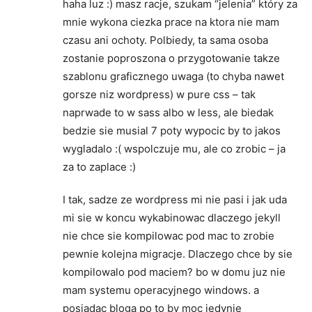
haha luz :) masz racje, szukam “jelenia” który za
mnie wykona ciezka prace na ktora nie mam
czasu ani ochoty. Polbiedy, ta sama osoba
zostanie poproszona o przygotowanie takze
szablonu graficznego uwaga (to chyba nawet
gorsze niz wordpress) w pure css – tak
naprwade to w sass albo w less, ale biedak
bedzie sie musial 7 poty wypocic by to jakos
wygladalo :( wspolczuje mu, ale co zrobic – ja
za to zaplace :)
I tak, sadze ze wordpress mi nie pasi i jak uda
mi sie w koncu wykabinowac dlaczego jekyll
nie chce sie kompilowac pod mac to zrobie
pewnie kolejna migracje. Dlaczego chce by sie
kompilowalo pod maciem? bo w domu juz nie
mam systemu operacyjnego windows. a
posiadac bloga po to by moc jedynie