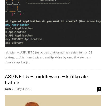
Jak wiemy, ASP.NET 5 jest cross platform, i na razie nie ma IDE
takiego z okienkami, wizardami itp które by umożliwiało nam
pisanie aplikacji...
ASP.NET 5 – middleware – krótko ale
trafnie
Gutek
-
May 4, 2015
4