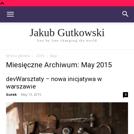
Jakub Gutkowski
line by line changing the world
Strona główna
2015
May
Miesięczne Archiwum: May 2015
devWarsztaty – nowa inicjatywa w
warszawie
Gutek
-
May 13, 2015
0