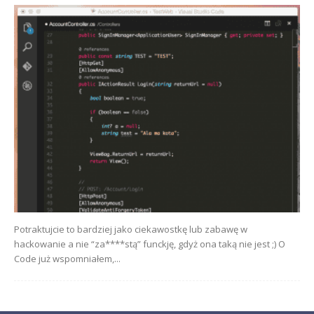
Potraktujcie to bardziej jako ciekawostkę lub zabawę w
hackowanie a nie “za****stą” funckję, gdyż ona taką nie jest ;) O
Code już wspomniałem,...