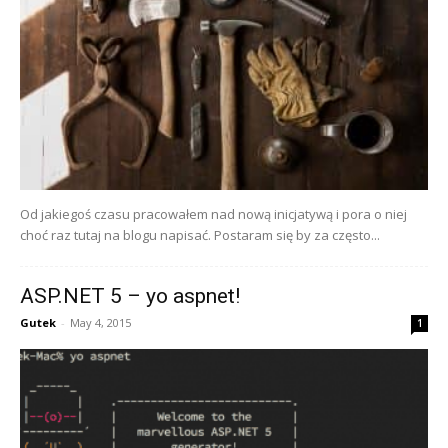
Od jakiegoś czasu pracowałem nad nową inicjatywą i pora o niej
choć raz tutaj na blogu napisać. Postaram się by za często...
ASP.NET 5 – yo aspnet!
Gutek
-
May 4, 2015
1