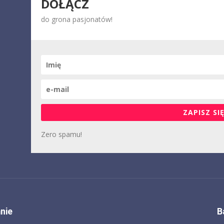
DOŁĄCZ
do grona pasjonatów!
ZAPISZ SIĘ
Zero spamu!
nie
B