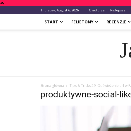
Thursday, August 6, 2026
O autorze
Najlepsze
START
FELIETONY
RECENZJE
J
Strona główna
Tips & Tricks 29: Odświeżenie url w 
produktywne-social-lik