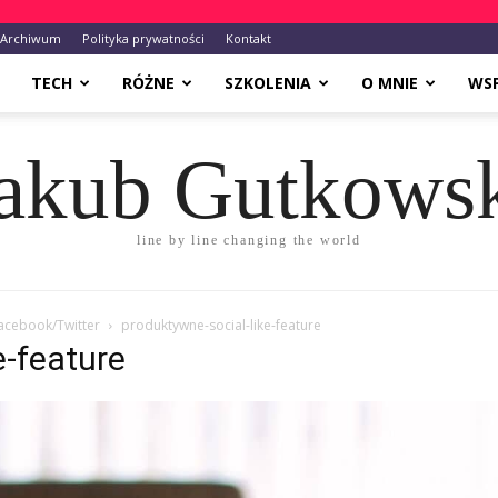
Archiwum
Polityka prywatności
Kontakt
TECH
RÓŻNE
SZKOLENIA
O MNIE
WS
akub Gutkows
line by line changing the world
Facebook/Twitter
produktywne-social-like-feature
e-feature