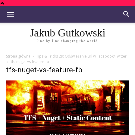
Jakub Gutkowski
line by line changing the world
Strona główna
Tips & Tricks 29: Odświeżenie url w Facebook/Twitter
tfs-nuget-vs-feature-fb
tfs-nuget-vs-feature-fb