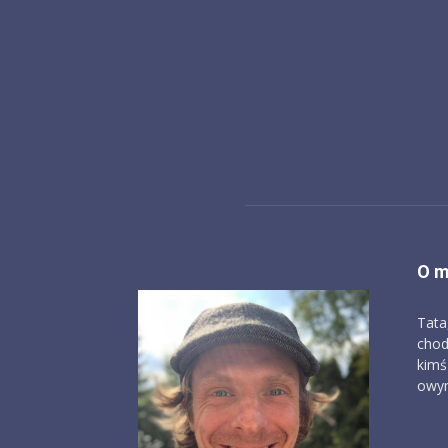
O m
Tata
chod
kimś
owym