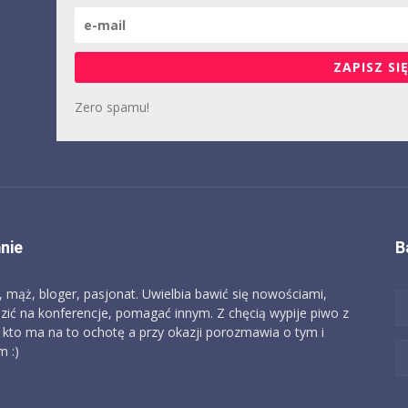
ZAPISZ SIĘ
Zero spamu!
nie
B
, mąż, bloger, pasjonat. Uwielbia bawić się nowościami,
zić na konferencje, pomagać innym. Z chęcią wypije piwo z
 kto ma na to ochotę a przy okazji porozmawia o tym i
 :)