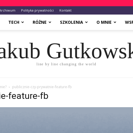
Archiwum
Polityka prywatności
Kontakt
TECH
RÓŻNE
SZKOLENIA
O MNIE
WS
akub Gutkows
line by line changing the world
nie?
publicznie-czy-prywatnie-feature-fb
ie-feature-fb