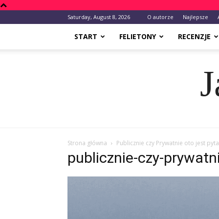
Saturday, August 8, 2026
O autorze
Najlepsze
START
FELIETONY
RECENZJE
J
Strona główna
Publicznie czy Prywatnie oto jest pyta
publicznie-czy-prywatn