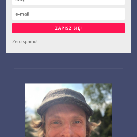
ZAPISZ SIĘ!
Zero spamu!