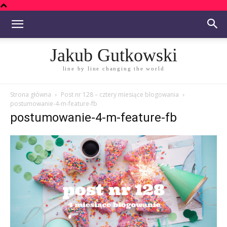
Jakub Gutkowski
line by line changing the world
Strona główna
Post nr 128 – cztery miesiące blogowania
postumowanie-4-m-feature-fb
postumowanie-4-m-feature-fb