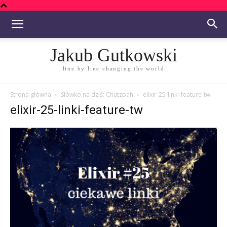
Jakub Gutkowski
line by line changing the world
Strona główna
Słówko na dziś: Chutzpah
elixir-25-linki-feature-tw
elixir-25-linki-feature-tw