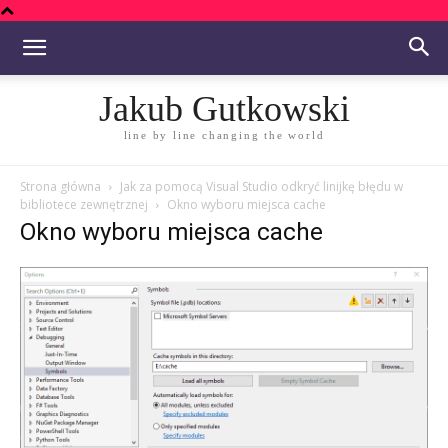
Jakub Gutkowski
line by line changing the world
Strona główna
Jak za pomocą Visual Studio odkryć linijkę błędu w
bibliotece zewnętrznej
Okno wyboru miejsca cache
Okno wyboru miejsca cache