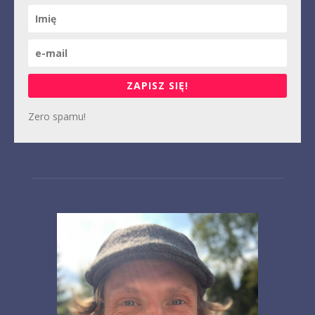
ZAPISZ SIĘ!
Zero spamu!