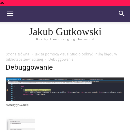
Jakub Gutkowski
line by line changing the world
Strona główna
Jak za pomocą Visual Studio odkryć linijkę błędu w
bibliotece zewnętrznej
Debuggowanie
Debuggowanie
Debuggowanie