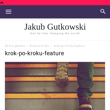
Jakub Gutkowski
line by line changing the world
Strona główna
Krok po kroku
krok-po-kroku-feature
krok-po-kroku-feature