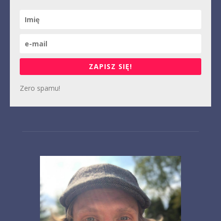
ZAPISZ SIĘ!
Zero spamu!