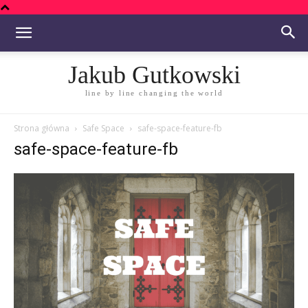
Jakub Gutkowski
line by line changing the world
Strona główna
Safe Space
safe-space-feature-fb
safe-space-feature-fb