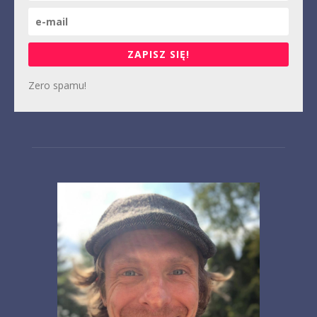
ZAPISZ SIĘ!
Zero spamu!