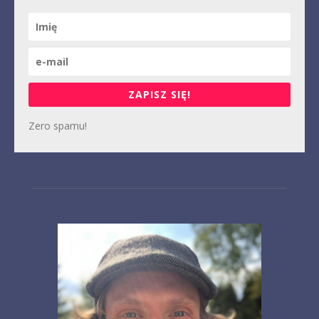
ZAPISZ SIĘ!
Zero spamu!