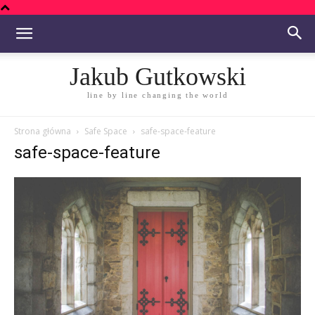
Jakub Gutkowski
line by line changing the world
Strona główna
Safe Space
safe-space-feature
safe-space-feature