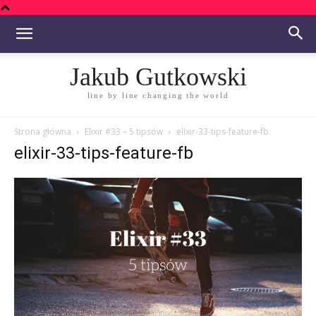
Jakub Gutkowski
line by line changing the world
Strona główna
Elixir #33 – 5 tipsów
elixir-33-tips-feature-fb
elixir-33-tips-feature-fb