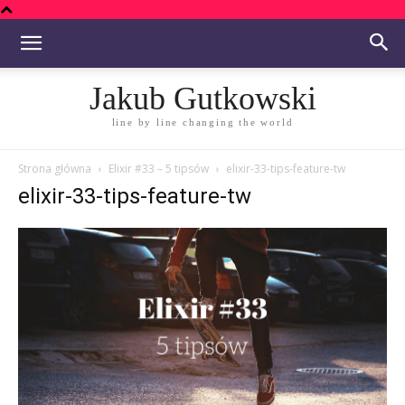
Jakub Gutkowski
line by line changing the world
Strona główna
Elixir #33 – 5 tipsów
elixir-33-tips-feature-tw
elixir-33-tips-feature-tw