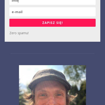
ZAPISZ SIĘ!
Zero spamu!