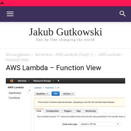
Jakub Gutkowski
line by line changing the world
Strona główna
Serverless – AWS Lambda (Część 1)
AWS Lambda -
Function View
AWS Lambda – Function View