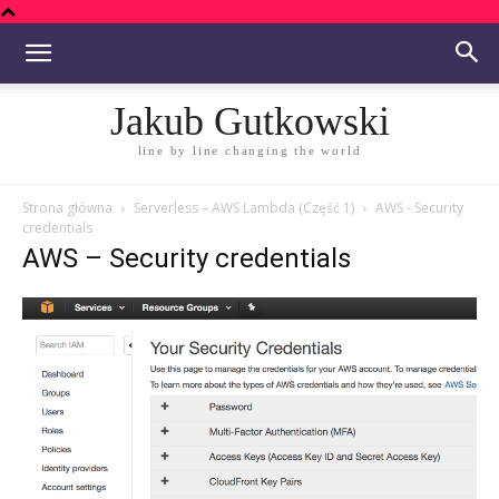
Jakub Gutkowski
line by line changing the world
Strona główna
Serverless – AWS Lambda (Część 1)
AWS - Security
credentials
AWS – Security credentials