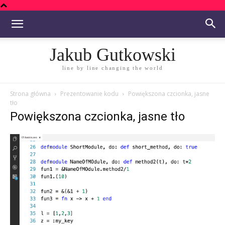
Jakub Gutkowski
line by line changing the world
Strona główna
Prezentowanie kodu
Powiększona czcionka, jasne
tło
Powiększona czcionka, jasne tło