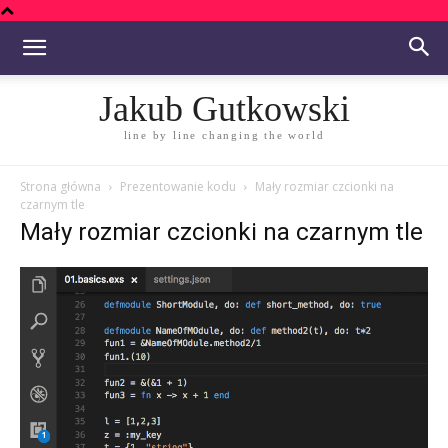
Jakub Gutkowski
line by line changing the world
Strona główna
Prezentowanie kodu
Mały rozmiar czcionki na
czarnym tle
Mały rozmiar czcionki na czarnym tle