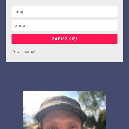
ZAPISZ SIĘ!
Zero spamu!