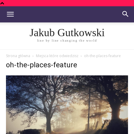
Jakub Gutkowski
line by line changing the world
Strona główna
Miejsca które odwiedzisz
oh-the-places-feature
oh-the-places-feature