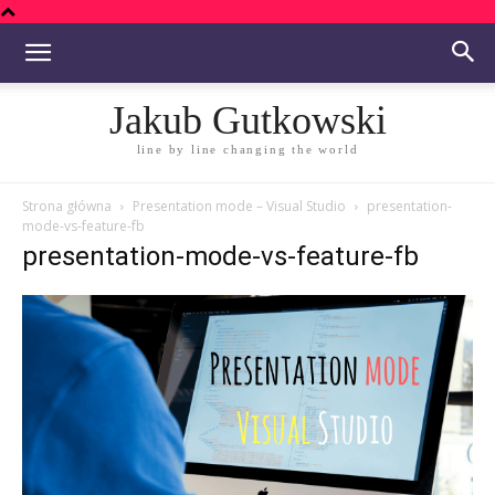
Jakub Gutkowski
line by line changing the world
Strona główna
Presentation mode – Visual Studio
presentation-
mode-vs-feature-fb
presentation-mode-vs-feature-fb