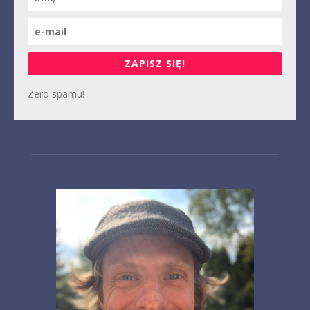
ZAPISZ SIĘ!
Zero spamu!