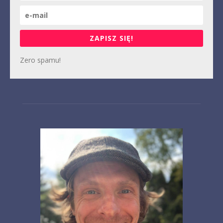
ZAPISZ SIĘ!
Zero spamu!