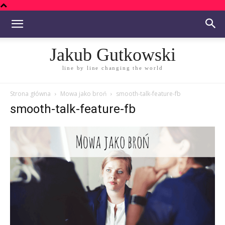
Jakub Gutkowski
line by line changing the world
Strona główna
Mowa jako broń
smooth-talk-feature-fb
smooth-talk-feature-fb