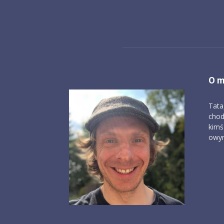
O m
Tata
chod
kimś
owym