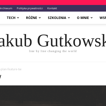
Archiwum
Polityka prywatności
Kontakt
TECH
RÓŻNE
SZKOLENIA
O MNIE
WS
akub Gutkows
line by line changing the world
plan-feature-tw
w