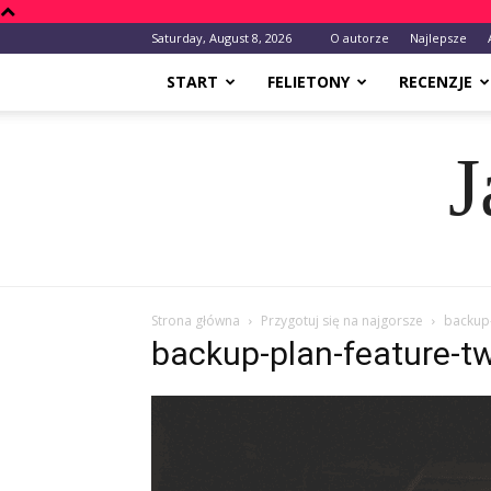
Saturday, August 8, 2026
O autorze
Najlepsze
START
FELIETONY
RECENZJE
J
Strona główna
Przygotuj się na najgorsze
backup-
backup-plan-feature-t