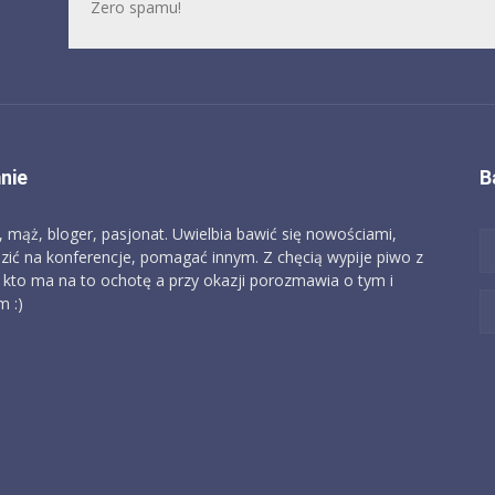
Zero spamu!
nie
B
, mąż, bloger, pasjonat. Uwielbia bawić się nowościami,
zić na konferencje, pomagać innym. Z chęcią wypije piwo z
 kto ma na to ochotę a przy okazji porozmawia o tym i
 :)