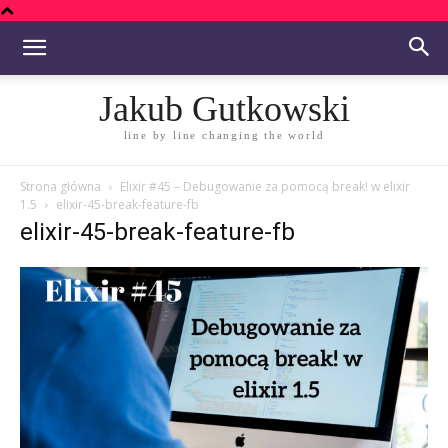
Jakub Gutkowski
line by line changing the world
Strona główna
Elixir #45 – Debugowanie za pomocą break! w elixir
1.5
elixir-45-break-feature-fb
elixir-45-break-feature-fb