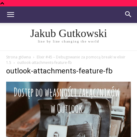
Jakub Gutkowski
line by line changing the world
Strona główna
Elixir #45 – Debugowanie za pomocą break! w elixir
1.5
outlook-attachments-feature-fb
outlook-attachments-feature-fb