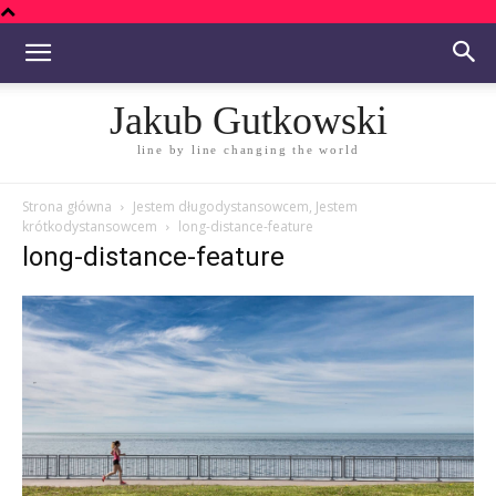
Jakub Gutkowski
line by line changing the world
Strona główna
Jestem długodystansowcem, Jestem
krótkodystansowcem
long-distance-feature
long-distance-feature