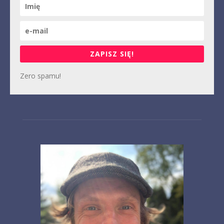
ZAPISZ SIĘ!
Zero spamu!