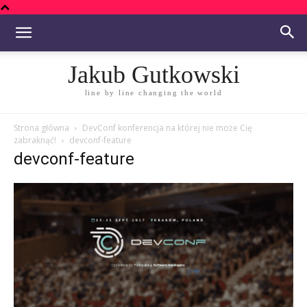
Jakub Gutkowski
line by line changing the world
Strona główna
DevConf konferencja na której nie może Cię
zabraknąć!
devconf-feature
devconf-feature