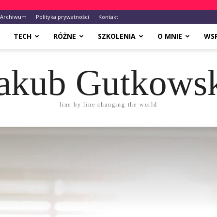
Archiwum
Polityka prywatności
Kontakt
TECH
RÓŻNE
SZKOLENIA
O MNIE
WS
akub Gutkows
line by line changing the world