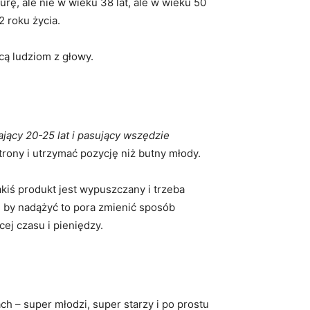
urę, ale nie w wieku 38 lat, ale w wieku 50
2 roku życia.
cą ludziom z głowy.
jący 20-25 lat i pasujący wszędzie
trony i utrzymać pozycję niż butny młody.
kiś produkt jest wypuszczany i trzeba
e by nadążyć to pora zmienić sposób
ej czasu i pieniędzy.
h – super młodzi, super starzy i po prostu