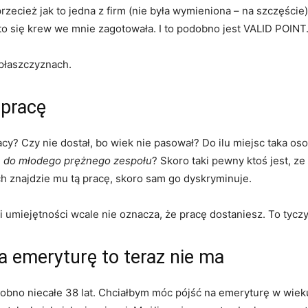
ecież jak to jedna z firm (nie była wymieniona – na szczęście)
to się krew we mnie zagotowała. I to podobno jest VALID POINT
 płaszczyznach.
 pracę
pracy? Czy nie dostał, bo wiek nie pasował? Do ilu miejsc taka 
n do młodego prężnego zespołu
? Skoro taki pewny ktoś jest, z
ch znajdzie mu tą pracę, skoro sam go dyskryminuje.
 i umiejętności wcale nie oznacza, że pracę dostaniesz. To tyc
a emeryturę to teraz nie ma
bno niecałe 38 lat. Chciałbym móc pójść na emeryturę w wieku 40 