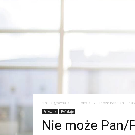
Strona główna
Felietony
Nie może Pan/Pani u na
Felietony
Refleksje
Nie może Pan/P