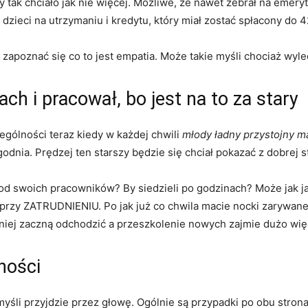
y tak chciało jak nie więcej. Możliwe, że nawet zebrał na emeryt
ż dzieci na utrzymaniu i kredytu, który miał zostać spłacony do 4
 zapoznać się co to jest empatia. Może takie myśli chociaż wyle
ach i pracował, bo jest na to za stary
ególności teraz kiedy w każdej chwili
młody ładny przystojny ma
dnia. Prędzej ten starszy będzie się chciał pokazać z dobrej s
d swoich pracowników? By siedzieli po godzinach? Może jak ja
e przy ZATRUDNIENIU. Po jak już co chwila macie nocki zarywan
źniej zaczną odchodzić a przeszkolenie nowych zajmie dużo więc
ności
yśli przyjdzie przez głowę. Ogólnie są przypadki po obu stronac