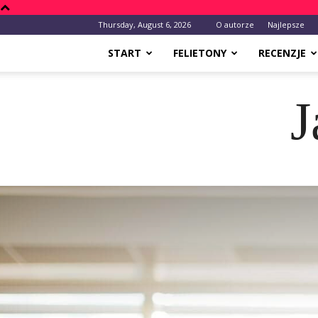
Thursday, August 6, 2026
O autorze
Najlepsze
START
FELIETONY
RECENZJE
J