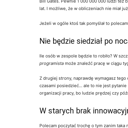
Bill Gates. Pewnie 1 000 000 000 ludzi też b
lat. I możliwe, że w obliczeniach nie miał ju
Jeżeli w ogóle ktoś tak pomyślał to polecam
Nie będzie siedział po noc
Ile osób w zespole będzie to robiło? W szcz
programista
może znaleźć pracę w ciągu tygo
Z drugiej strony, naprawdę wymagasz tego o
czasami posiedzieć… ale to nie jest pytani
organizacji pracy, bo ludzie prędzej czy pó
W starych brak innowacyj
Polecam poczytać trochę o tym zanim taka m