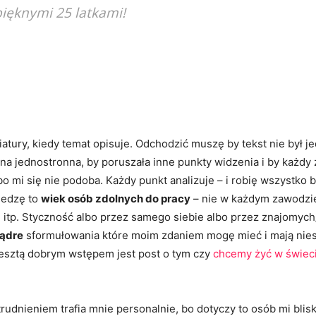
 pięknymi 25 latkami!
iatury, kiedy temat opisuje. Odchodzić muszę by tekst nie był
ona jednostronna, by poruszała inne punkty widzenia i by każdy
bo mi się nie podoba. Każdy punkt analizuje – i robię wszystko 
śledzę to
wiek osób zdolnych do pracy
– nie w każdym zawodzie,
itp. Styczność albo przez samego siebie albo przez znajomych/r
ądre
sformułowania które moim zdaniem mogę mieć i mają nies
resztą dobrym wstępem jest post o tym czy
chcemy żyć w świeci
udnieniem trafia mnie personalnie, bo dotyczy to osób mi blisk