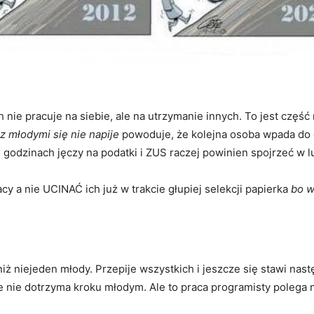
 nie pracuje na siebie, ale na utrzymanie innych. To jest częś
i z młodymi się nie napije
powoduje, że kolejna osoba wpada do g
odzinach jęczy na podatki i ZUS raczej powinien spojrzeć w lus
y a nie UCINAĆ ich już w trakcie głupiej selekcji papierka
bo w
iż niejeden młody. Przepije wszystkich i jeszcze się stawi nast
e nie dotrzyma kroku młodym. Ale to praca programisty polega n