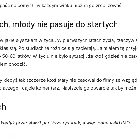
aść na pomysł i w każdym wieku można go zrealizować.
ch, młody nie pasuje do startych
jakie słyszałem w życiu. W pierwszych latach życia, rzeczywiś
 klasistą. Po studiach te różnice się zacierają. Ja miałem tę p
0-60 latków. W życiu nie było sytuacji, że ktoś gdzieś nie pas
ałem chodzić.
y kiedyś tak szczerze ktoś stary nie pasował do firmy ze wzglę
to dlaczego i dajcie komentarz. Napiszcie go otwarcie tak by mo
ch
 kiedyś przedstawił poniższy rysunek, a więc point valid IMO: