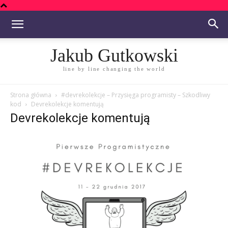
Jakub Gutkowski
line by line changing the world
Strona główna
#devrekolekcje – Przysięga programisty – Szkodliwy
kod
Devrekolekcje komentują
Devrekolekcje komentują