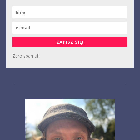
ZAPISZ SIĘ!
Zero spamu!