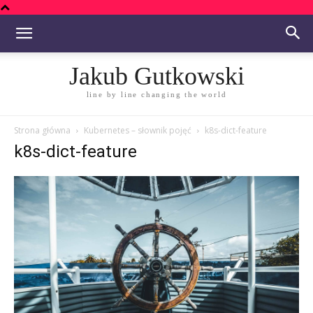
Jakub Gutkowski
line by line changing the world
Strona główna
Kubernetes – słownik pojęć
k8s-dict-feature
k8s-dict-feature