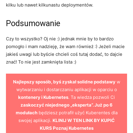
kilku lub nawet kilkunastu deploymentów.
Podsumowanie
Czy to wszystko? Oj nie :) jednak mnie by to bardzo
pomogło i mam nadzieję, że wam również :) Jeżeli macie
jakieś uwagi lub byście chcieli coś tutaj dodać, to dajcie
znać! To nie jest zamknięta lista :)
Najlepszy sposób, byś zyskał solidne podstawy
w
wytwarzaniu i dostarczaniu aplikacji w oparciu o
kontenery i Kubernetes
. Ta wiedza pozwoli Ci
zaskoczyć niejednego „eksperta”. Już po 6
modułach
będziesz potrafił użyć Kuberentes dla
swojej aplikacji.
KLINIJ W TEN LINK BY KUPIĆ
KURS Poznaj Kubernetes