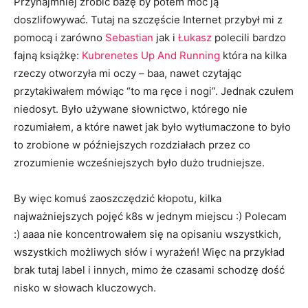
Przynajmniej zrobić bazę by potem móc ją
doszlifowywać. Tutaj na szczęście Internet przybył mi z
pomocą i zarówno
Sebastian
jak i
Łukasz
polecili bardzo
fajną książkę:
Kubrenetes Up And Running
która na kilka
rzeczy otworzyła mi oczy – baa, nawet czytając
przytakiwałem mówiąc “to ma ręce i nogi”. Jednak czułem
niedosyt. Było używane słownictwo, którego nie
rozumiałem, a które nawet jak było wytłumaczone to było
to zrobione w późniejszych rozdziałach przez co
zrozumienie wcześniejszych było dużo trudniejsze.
By więc komuś zaoszczędzić kłopotu, kilka
najważniejszych pojęć k8s w jednym miejscu :) Polecam
:) aaaa nie koncentrowałem się na opisaniu wszystkich,
wszystkich możliwych słów i wyrażeń! Więc na przykład
brak tutaj label i innych, mimo że czasami schodzę dość
nisko w słowach kluczowych.