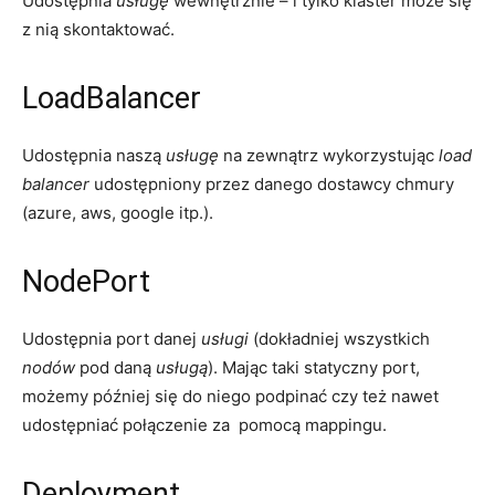
Udostępnia
usługę
wewnętrznie – i tylko klaster może się
z nią skontaktować.
LoadBalancer
Udostępnia naszą
usługę
na zewnątrz wykorzystując
load
balancer
udostępniony przez danego dostawcy chmury
(azure, aws, google itp.).
NodePort
Udostępnia port danej
usługi
(dokładniej wszystkich
nodów
pod daną
usługą
). Mając taki statyczny port,
możemy później się do niego podpinać czy też nawet
udostępniać połączenie za pomocą mappingu.
Deployment