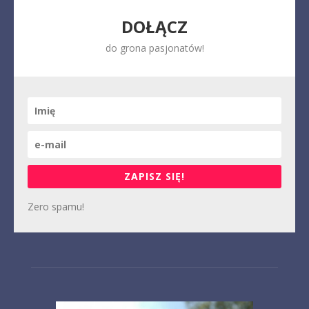
DOŁĄCZ
do grona pasjonatów!
ZAPISZ SIĘ!
Zero spamu!