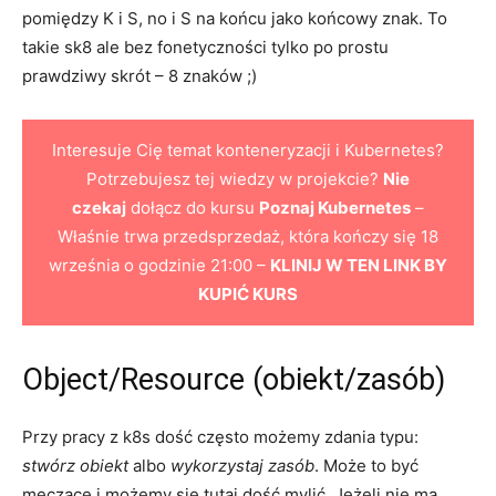
pomiędzy K i S, no i S na końcu jako końcowy znak. To
takie sk8 ale bez fonetyczności tylko po prostu
prawdziwy skrót – 8 znaków ;)
Interesuje Cię temat konteneryzacji i Kubernetes?
Potrzebujesz tej wiedzy w projekcie?
Nie
czekaj
dołącz do kursu
Poznaj Kubernetes
–
Właśnie trwa przedsprzedaż, która kończy się 18
września o godzinie 21:00 –
KLINIJ W TEN LINK BY
KUPIĆ KURS
Object/Resource (obiekt/zasób)
Przy pracy z k8s dość często możemy zdania typu:
stwórz obiekt
albo
wykorzystaj zasób
. Może to być
męczące i możemy się tutaj dość mylić. Jeżeli nie ma