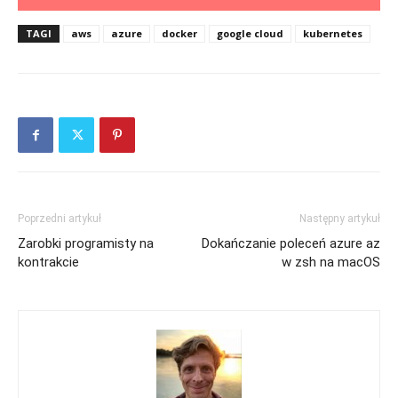
TAGI
aws
azure
docker
google cloud
kubernetes
Poprzedni artykuł
Następny artykuł
Zarobki programisty na
Dokańczanie poleceń azure az
kontrakcie
w zsh na macOS