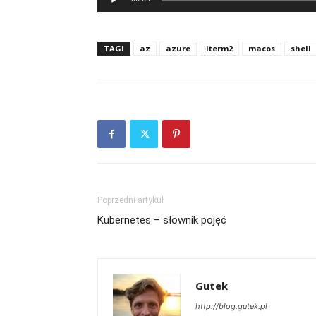
TAGI
az
azure
iterm2
macos
shell
Poprzedni artykuł
Kubernetes – słownik pojęć
Gutek
http://blog.gutek.pl