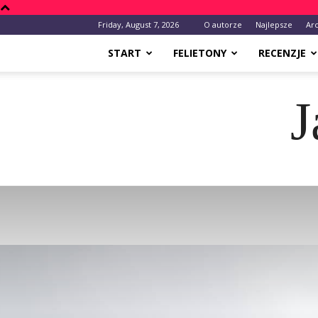
Friday, August 7, 2026
O autorze
Najlepsze
Ar
START
FELIETONY
RECENZJE
J