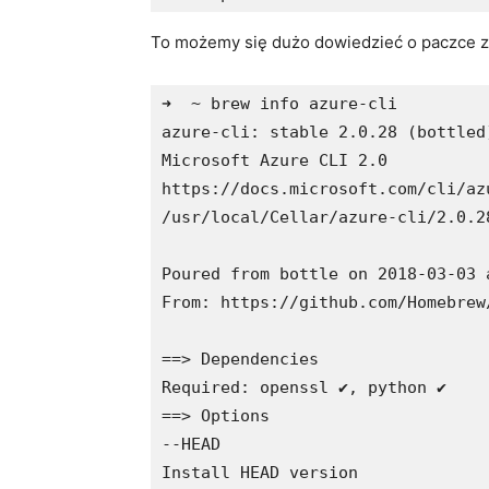
To możemy się dużo dowiedzieć o paczce 
➜  ~ brew info azure-cli

azure-cli: stable 2.0.28 (bottled)
Microsoft Azure CLI 2.0

https://docs.microsoft.com/cli/azu
/usr/local/Cellar/azure-cli/2.0.2
Poured from bottle on 2018-03-03 a
From: https://github.com/Homebrew
==> Dependencies

Required: openssl ✔, python ✔

==> Options

--HEAD

Install HEAD version
