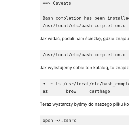
==> Caveats

Bash completion has been installed
Jak widać, podali nam ścieżkę, gdzie znajd
Jak wylistujemy sobie ten katalog, to znajd
➜  ~ ls /usr/local/etc/bash_comple
Teraz wystarczy byśmy do naszego pliku k