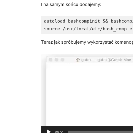
I na samym końcu dodajemy:
autoload bashcompinit && bashcompi
Teraz jak spróbujemy wykorzystać komen
Video
Player
00:00