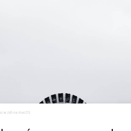
az w zsh na macOS