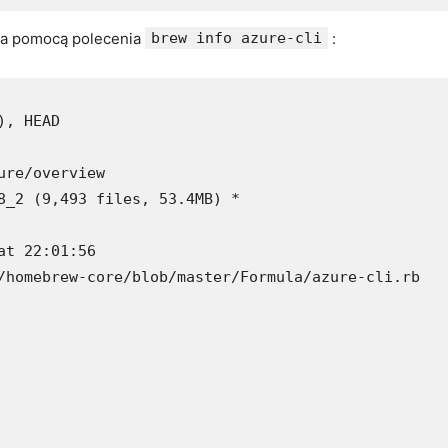
za pomocą polecenia
brew info azure-cli
:
, HEAD

re/overview

8_2 (9,493 files, 53.4MB) *

t 22:01:56

/homebrew-core/blob/master/Formula/azure-cli.rb
