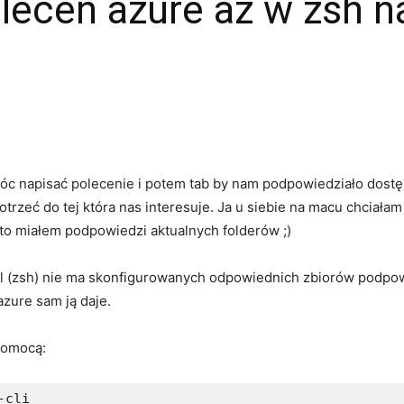
leceń azure az w zsh 
t móc napisać polecenie i potem tab by nam podpowiedziało dost
rzeć do tej która nas interesuje. Ja u siebie na macu chciałam
h to miałem podpowiedzi aktualnych folderów ;)
shell (zsh) nie ma skonfigurowanych odpowiednich zbiorów podpo
azure sam ją daje.
 pomocą: