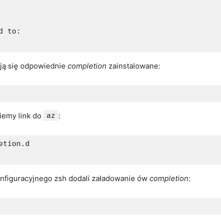
 to:

ują się odpowiednie
completion
zainstalowane:
ziemy link do
az
:
tion.d

onfiguracyjnego zsh dodali załadowanie ów
completion
: