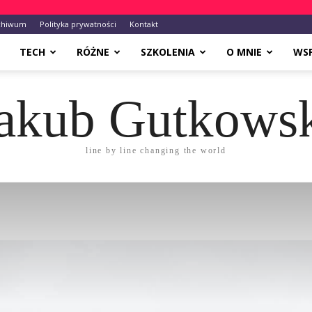
chiwum
Polityka prywatności
Kontakt
TECH
RÓŻNE
SZKOLENIA
O MNIE
WS
akub Gutkows
line by line changing the world