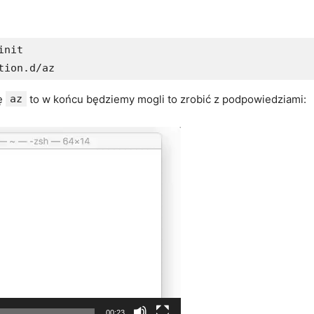
nit

dę
az
to w końcu będziemy mogli to zrobić z podpowiedziami:
00:23