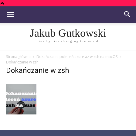
Jakub Gutkowski
line by line changing the world
Strona główna
Dokańczanie poleceń azure az w zsh na macOS
Dokańczanie w zsh
Dokańczanie w zsh