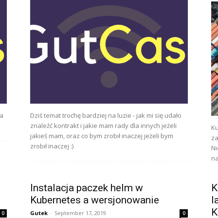
ja
Dziś temat trochę bardziej na luzie - jak mi się udało
znaleźć kontrakt i jakie mam rady dla innych jeżeli
Ku
jakieś mam, oraz co bym zrobił inaczej jeżeli bym
za
zrobił inaczej :)
Ni
na
Instalacja paczek helm w
K
Kubernetes a wersjonowanie
l
K
Gutek
-
September 17, 2019
0
0