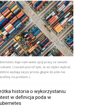
bernetes daje nam wiele opcji pracy ze swoimi
sobami. Czasami jest ich tyle, że aż ciężko wybrać.
ektóre wydają się po prostu głupie do póki nie
trafimy na problem ;)
rótka historia o wykorzystaniu
atest w definicja poda w
ubernetes