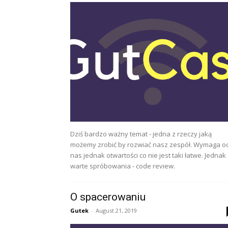
Dziś bardzo ważny temat - jedna z rzeczy jaką
możemy zrobić by rozwiać nasz zespół. Wymaga o
nas jednak otwartości co nie jest taki łatwe. Jednak
warte spróbowania - code review.
O spacerowaniu
Gutek
-
August 21, 2019