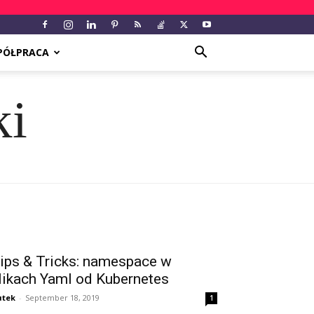
PÓŁPRACA
ki
ips & Tricks: namespace w
likach Yaml od Kubernetes
utek
-
September 18, 2019
1