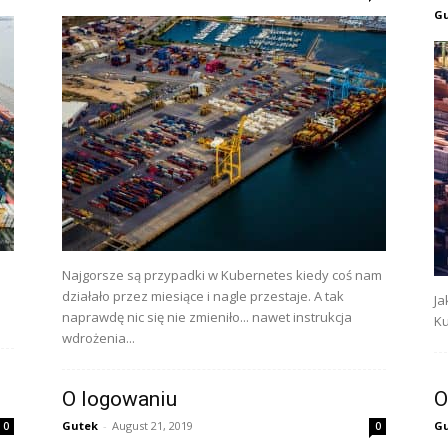
G
Najgorsze są przypadki w Kubernetes kiedy coś nam
działało przez miesiące i nagle przestaje. A tak
Ja
naprawdę nic się nie zmieniło... nawet instrukcja
Ku
wdrożenia...
O logowaniu
O
Gutek
-
August 21, 2019
G
0
0