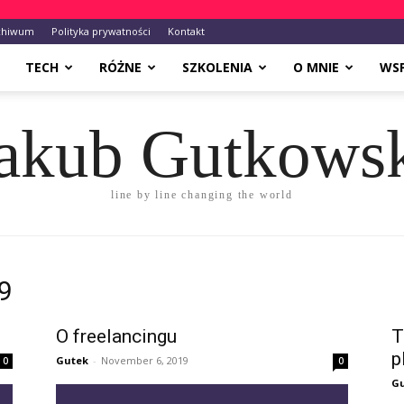
chiwum
Polityka prywatności
Kontakt
TECH
RÓŻNE
SZKOLENIA
O MNIE
WS
akub Gutkows
line by line changing the world
9
O freelancingu
T
p
Gutek
-
November 6, 2019
0
0
G