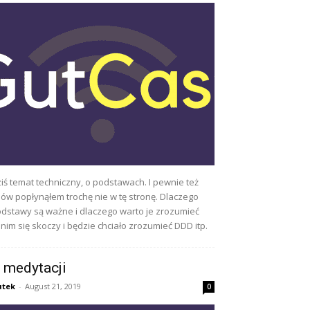
iś temat techniczny, o podstawach. I pewnie też
ów popłynąłem trochę nie w tę stronę. Dlaczego
dstawy są ważne i dlaczego warto je zrozumieć
nim się skoczy i będzie chciało zrozumieć DDD itp.
 medytacji
utek
-
August 21, 2019
0