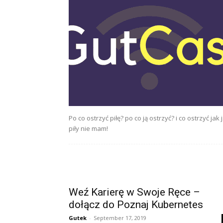
Po co ostrzyć piłę? po co ją ostrzyć? i co ostrzyć jak 
piły nie mam!
Weź Karierę w Swoje Ręce –
dołącz do Poznaj Kubernetes
Gutek
-
September 17, 2019