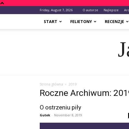
Friday, August 7, 2026
O autorze
Najlepsze
Ar
START
FELIETONY
RECENZJE
J
Strona główna
2019
Roczne Archiwum: 201
O ostrzeniu piły
Gutek
-
November 8, 2019