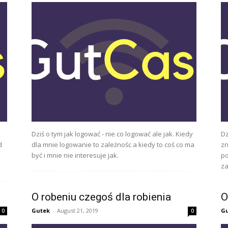
Dziś o tym jak logować - nie co logować ale jak. Kiedy
Dz
d
dla mnie logowanie to zależnośc a kiedy to coś co ma
zn
być i mnie nie interesuje jak.
po
za
O robeniu czegoś dla robienia
O
Gutek
-
August 21, 2019
G
0
0