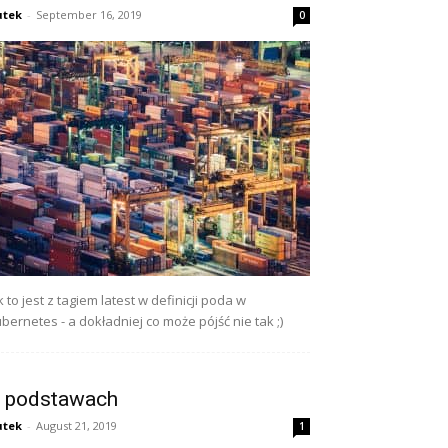
utek
-
September 16, 2019
0
k to jest z tagiem latest w definicji poda w
bernetes - a dokładniej co może pójść nie tak ;)
 podstawach
utek
-
August 21, 2019
1