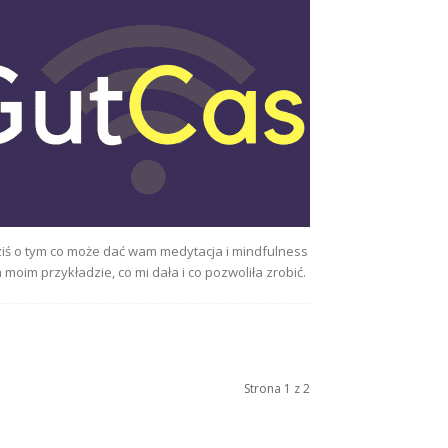
iś o tym co może dać wam medytacja i mindfulness
 moim przykładzie, co mi dała i co pozwoliła zrobić.
Strona 1 z 2