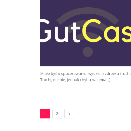
Miało być o spacerowaniu, wyszło o zdrowiu i ruchu
Trochę mętnie, jednak chyba na temat ;)
1
2