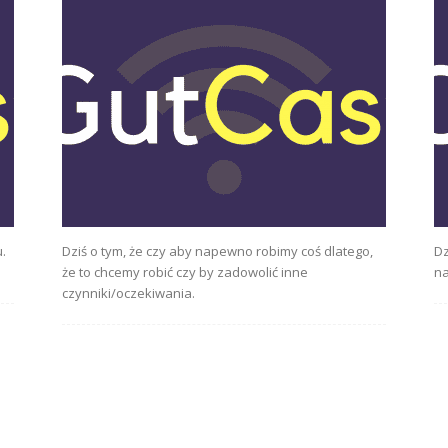
.
Dziś o tym, że czy aby napewno robimy coś dlatego,
Dz
że to chcemy robić czy by zadowolić inne
na
czynniki/oczekiwania.