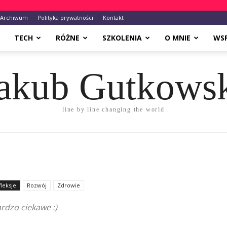
Archiwum
Polityka prywatności
Kontakt
TECH
RÓŻNE
SZKOLENIA
O MNIE
WS
akub Gutkows
line by line changing the world
leksje
Rozwój
Zdrowie
rdzo ciekawe :)