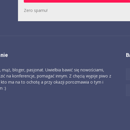
Zero spamu!
nie
B
, mąż, bloger, pasjonat. Uwielbia bawić się nowościami,
zić na konferencje, pomagać innym. Z chęcią wypije piwo z
 kto ma na to ochotę a przy okazji porozmawia o tym i
 :)