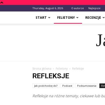
Thursday, August 6, 2026
O autorze
Najlepsze
START
FELIETONY
RECENZJE
J
Strona główna
Felietony
Refleksje
REFLEKSJE
Jak podchodzę do?
Podcast
Podsumowania
Ref
Refleksje na różne tematy, ciekawe lub ba