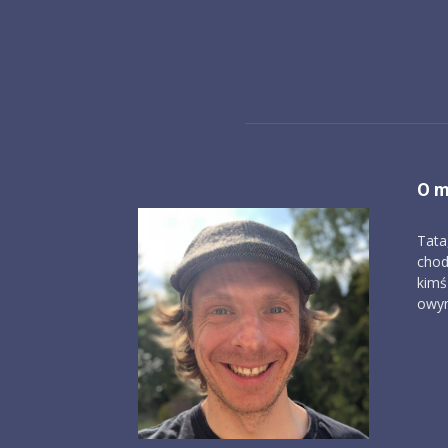
O m
Tata
chod
kimś
owym