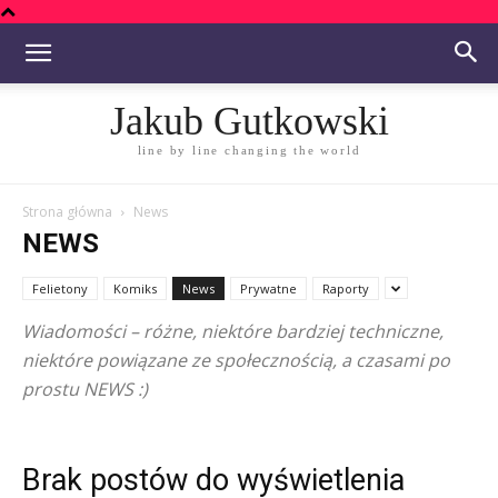
Jakub Gutkowski
line by line changing the world
Strona główna
News
NEWS
Felietony
Komiks
News
Prywatne
Raporty
Wiadomości – różne, niektóre bardziej techniczne,
niektóre powiązane ze społecznością, a czasami po
prostu NEWS :)
Brak postów do wyświetlenia