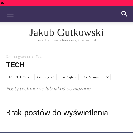
Jakub Gutkowski
line by line changing the world
Strona główna
Tech
TECH
ASP.NET Core
Co To Jest?
Już Piątek
Ku Pamięci
Posty techniczne lub jakoś powiązane.
Brak postów do wyświetlenia