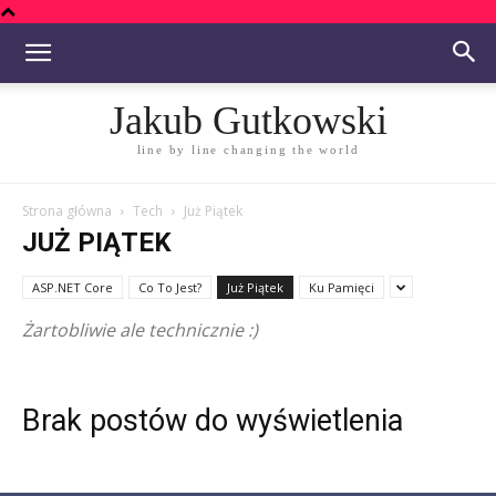
Jakub Gutkowski
line by line changing the world
Strona główna
Tech
Już Piątek
JUŻ PIĄTEK
ASP.NET Core
Co To Jest?
Już Piątek
Ku Pamięci
Żartobliwie ale technicznie :)
Brak postów do wyświetlenia