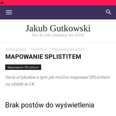
Jakub Gutkowski
line by line changing the world
Strona główna
SharePoint
Mapowanie SPListItem
MAPOWANIE SPLISTITEM
Mapowanie SPListItem
Seria artykułów o tym jak można mapować SPListItem
na obiekt w C#.
Brak postów do wyświetlenia